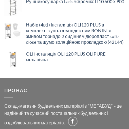
Рушникосушарка Laris Євромікс П10 600 х 900
Набір (4в1) Інсталяція OLI120 PLUS в
комплекті з унітазом підвісним RONIN зі
змивом торнадо, з сидінням дюропласт soft-
close та шумоізоляційною прокладкою (42144)
OLI інсталяція OLI 120 PLUS OLIPURE,
механічна
ПРО НАС
Склад-магазин будівельних матеріалів “МЕГАБУД” – це
надійний та сучасний постачальник будівельних і
оздоблювальних матеріалів.