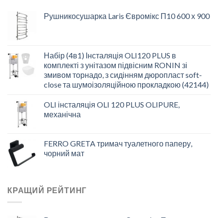
Рушникосушарка Laris Євромікс П10 600 х 900
Набір (4в1) Інсталяція OLI120 PLUS в
комплекті з унітазом підвісним RONIN зі
змивом торнадо, з сидінням дюропласт soft-
close та шумоізоляційною прокладкою (42144)
OLI інсталяція OLI 120 PLUS OLIPURE,
механічна
FERRO GRETA тримач туалетного паперу,
чорний мат
КРАЩИЙ РЕЙТИНГ