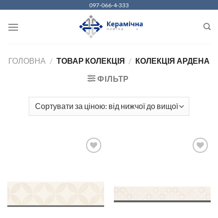
Skip
097-066-4-333
to
content
ГОЛОВНА
/
ТОВАР КОЛЕКЦІЯ
/
КОЛЕКЦІЯ АРДЕНА
ФІЛЬТР
ДОДАТИ
ДОДАТИ
ДО
ДО
СПИСКУ
СПИСКУ
БАЖАНЬ
БАЖАНЬ