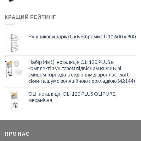
КРАЩИЙ РЕЙТИНГ
Рушникосушарка Laris Євромікс П10 600 х 900
Набір (4в1) Інсталяція OLI120 PLUS в
комплекті з унітазом підвісним RONIN зі
змивом торнадо, з сидінням дюропласт soft-
close та шумоізоляційною прокладкою (42144)
OLI інсталяція OLI 120 PLUS OLIPURE,
механічна
ПРО НАС