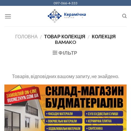
Skip
097-066-4-333
to
content
ГОЛОВНА
/
ТОВАР КОЛЕКЦІЯ
/
КОЛЕКЦІЯ
BAMAKO
ФІЛЬТР
Товарів, відповідних вашому запиту, не знайдено.