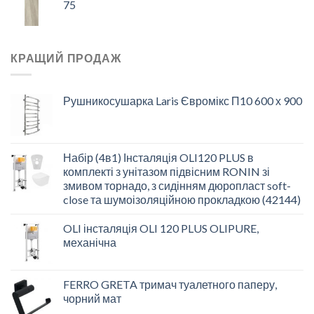
75
КРАЩИЙ ПРОДАЖ
Рушникосушарка Laris Євромікс П10 600 х 900
Набір (4в1) Інсталяція OLI120 PLUS в
комплекті з унітазом підвісним RONIN зі
змивом торнадо, з сидінням дюропласт soft-
close та шумоізоляційною прокладкою (42144)
OLI інсталяція OLI 120 PLUS OLIPURE,
механічна
FERRO GRETA тримач туалетного паперу,
чорний мат