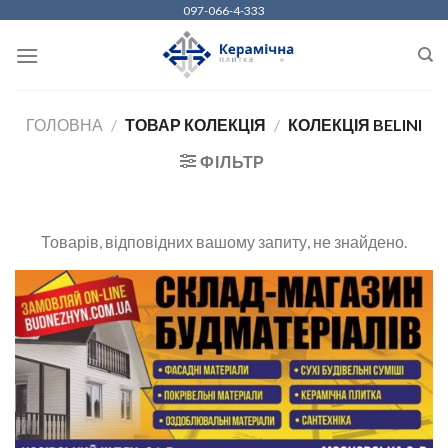
Skip
097-066-4-333
to
content
ГОЛОВНА
/
ТОВАР КОЛЕКЦІЯ
/
КОЛЕКЦІЯ BELINI
ФІЛЬТР
Товарів, відповідних вашому запиту, не знайдено.