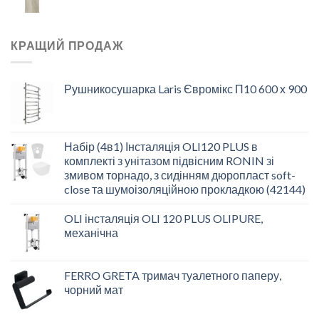
КРАЩИЙ ПРОДАЖ
Рушникосушарка Laris Євромікс П10 600 х 900
Набір (4в1) Інсталяція OLI120 PLUS в
комплекті з унітазом підвісним RONIN зі
змивом торнадо, з сидінням дюропласт soft-
close та шумоізоляційною прокладкою (42144)
OLI інсталяція OLI 120 PLUS OLIPURE,
механічна
FERRO GRETA тримач туалетного паперу,
чорний мат