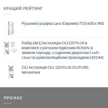
КРАЩИЙ РЕЙТИНГ
Рушникосушарка Laris Євромікс П10 600 х 900
Набір (4в1) Інсталяція OLI120 PLUS в
комплекті з унітазом підвісним RONIN зі
змивом торнадо, з сидінням дюропласт soft-
close та шумоізоляційною прокладкою (42144)
OLI інсталяція OLI 120 PLUS OLIPURE,
механічна
ПРО НАС