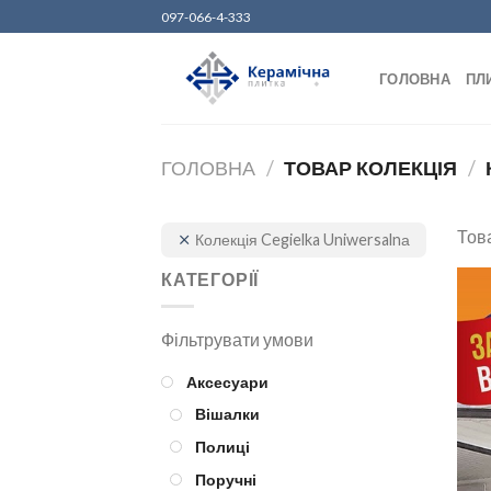
Skip
097-066-4-333
to
content
ГОЛОВНА
ПЛ
ГОЛОВНА
/
ТОВАР КОЛЕКЦІЯ
/
Това
Колекція Cegielka Uniwersalnа
КАТЕГОРІЇ
Аксесуари
Вішалки
Полиці
Поручні