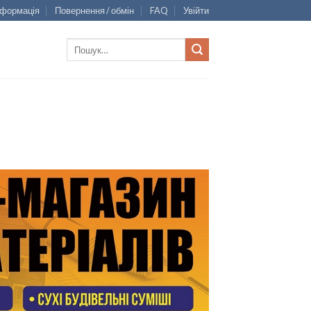
нформація
Повернення / обмін
FAQ
Увійти
Шукати: