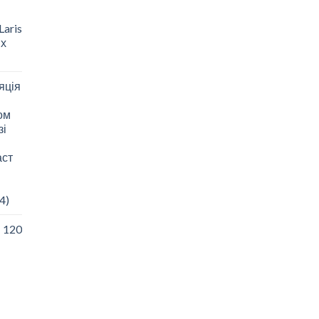
aris
 х
яція
зом
зі
аст
4)
I 120