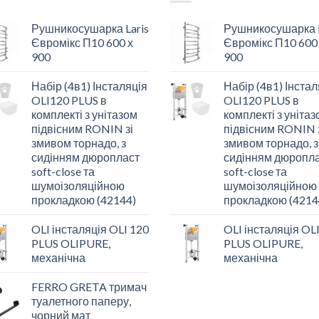
Рушникосушарка Laris
Рушникосушарка L
Євромікс П10 600 х
Євромікс П10 600
900
900
Набір (4в1) Інсталяція
Набір (4в1) Інстал
OLI120 PLUS в
OLI120 PLUS в
комплекті з унітазом
комплекті з уніта
підвісним RONIN зі
підвісним RONIN 
змивом торнадо, з
змивом торнадо, з
сидінням дюропласт
сидінням дюропл
soft-close та
soft-close та
шумоізоляційною
шумоізоляційною
прокладкою (42144)
прокладкою (4214
OLI інсталяція OLI 120
OLI інсталяція OL
PLUS OLIPURE,
PLUS OLIPURE,
механічна
механічна
FERRO GRETA тримач
туалетного паперу,
чорний мат