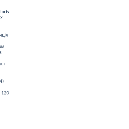
aris
 х
яція
зом
зі
аст
4)
I 120