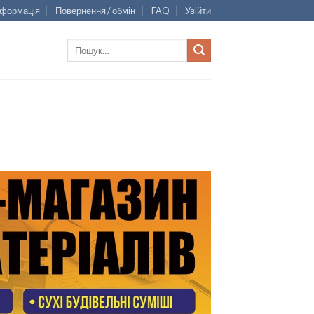
нформація
Повернення / обмін
FAQ
Увійти
Шукати: