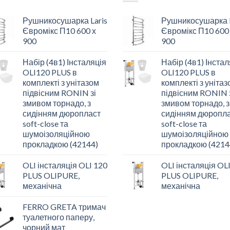
Рушникосушарка Laris
Рушникосушарка L
Євромікс П10 600 х
Євромікс П10 600
900
900
Набір (4в1) Інсталяція
Набір (4в1) Інстал
OLI120 PLUS в
OLI120 PLUS в
комплекті з унітазом
комплекті з уніта
підвісним RONIN зі
підвісним RONIN 
змивом торнадо, з
змивом торнадо, з
сидінням дюропласт
сидінням дюропл
soft-close та
soft-close та
шумоізоляційною
шумоізоляційною
прокладкою (42144)
прокладкою (4214
OLI інсталяція OLI 120
OLI інсталяція OL
PLUS OLIPURE,
PLUS OLIPURE,
механічна
механічна
FERRO GRETA тримач
туалетного паперу,
чорний мат