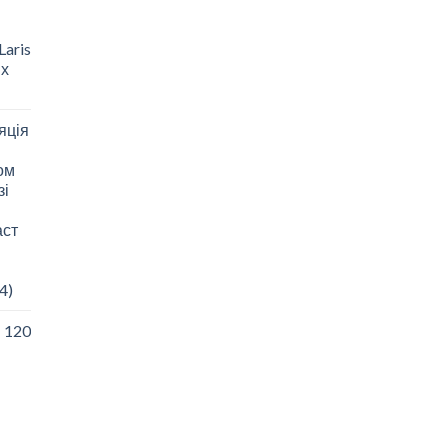
aris
 х
яція
зом
зі
аст
4)
I 120