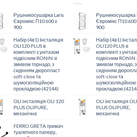
Рушникосушарка Laris
Рушникосушарка L
Євромікс П10 600 х
Євромікс П10 600
900
900
Набір (4в1) Інсталяція
Набір (4в1) Інстал
OLI120 PLUS в
OLI120 PLUS в
комплекті з унітазом
комплекті з уніта
підвісним RONIN зі
підвісним RONIN 
змивом торнадо, з
змивом торнадо, з
сидінням дюропласт
сидінням дюропл
soft-close та
soft-close та
шумоізоляційною
шумоізоляційною
прокладкою (42144)
прокладкою (4214
OLI інсталяція OLI 120
OLI інсталяція OL
PLUS OLIPURE,
PLUS OLIPURE,
механічна
механічна
FERRO GRETA тримач
туалетного паперу,