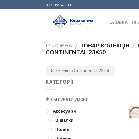
Skip
097-066-4-333
to
content
ГОЛОВНА
ПЛ
ГОЛОВНА
/
ТОВАР КОЛЕКЦІЯ
/
CONTINENTAL 23X50
Колекція Continental 23x50
КАТЕГОРІЇ
Аксесуари
Вішалки
Полиці
Поручні