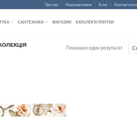
Про нас
Наші магазини
Блог
Контактна і
ИТКА
САНТЕХНІКА
МАГАЗИН
КАТАЛОГИ ПЛИТКИ
КОЛЕКЦІЯ
Показано один результат
ДОДАТИ
ДО
СПИСКУ
БАЖАНЬ