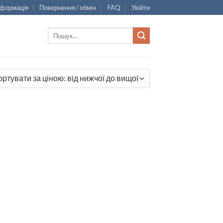
нформація
Повернення / обмін
FAQ
Увійти
Шукати: