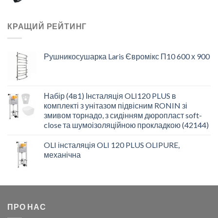
КРАЩИЙ РЕЙТИНГ
Рушникосушарка Laris Євромікс П10 600 х 900
Набір (4в1) Інсталяція OLI120 PLUS в
комплекті з унітазом підвісним RONIN зі
змивом торнадо, з сидінням дюропласт soft-
close та шумоізоляційною прокладкою (42144)
OLI інсталяція OLI 120 PLUS OLIPURE,
механічна
ПРО НАС