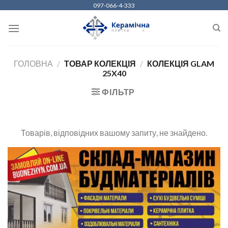
Skip
097-066-4-333
to
content
ГОЛОВНА
/
ТОВАР КОЛЕКЦІЯ
/
КОЛЕКЦІЯ GLAM
25X40
ФІЛЬТР
Товарів, відповідних вашому запиту, не знайдено.