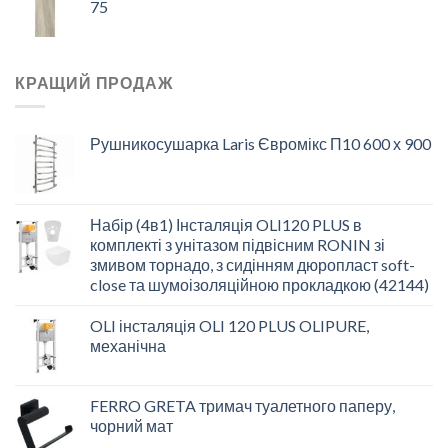
75
КРАЩИЙ ПРОДАЖ
Рушникосушарка Laris Євромікс П10 600 х 900
Набір (4в1) Інсталяція OLI120 PLUS в
комплекті з унітазом підвісним RONIN зі
змивом торнадо, з сидінням дюропласт soft-
close та шумоізоляційною прокладкою (42144)
OLI інсталяція OLI 120 PLUS OLIPURE,
механічна
FERRO GRETA тримач туалетного паперу,
чорний мат