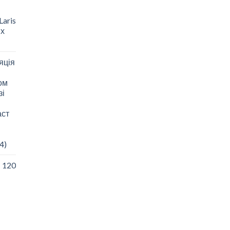
aris
 х
яція
зом
зі
аст
4)
I 120