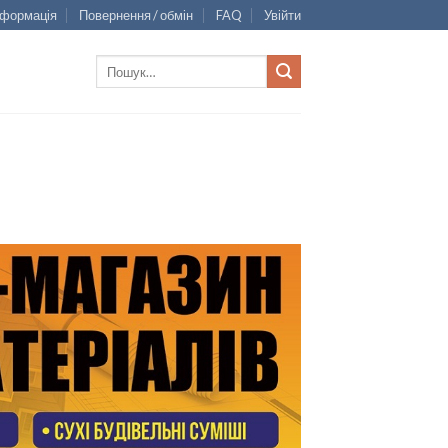
нформація
Повернення / обмін
FAQ
Увійти
Шукати: