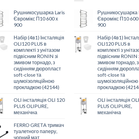
Рушникосушарка Laris
Рушникосушарка L
Євромікс П10 600 х
Євромікс П10 600
900
900
Набір (4в1) Інсталяція
Набір (4в1) Інстал
OLI120 PLUS в
OLI120 PLUS в
комплекті з унітазом
комплекті з уніта
підвісним RONIN зі
підвісним RONIN 
змивом торнадо, з
змивом торнадо, з
сидінням дюропласт
сидінням дюропл
soft-close та
soft-close та
шумоізоляційною
шумоізоляційною
прокладкою (42144)
прокладкою (4214
OLI інсталяція OLI 120
OLI інсталяція OL
PLUS OLIPURE,
PLUS OLIPURE,
механічна
механічна
FERRO GRETA тримач
туалетного паперу,
чорний мат