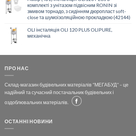
комплекті з унітазом підвісним RONIN зі
змивом торнадо, з сидінням дюропласт soft-
close та шумоізоляційною прокладкою (42144)
OLI інсталяція OLI 120 PLUS OLIPURE,
механічна
ПРО НАС
Склад-магазин будівельних матеріалів “МЕГАБУД” – це
надійний та сучасний постачальник будівельних і
оздоблювальних матеріалів.
ОСТАННІ НОВИНИ