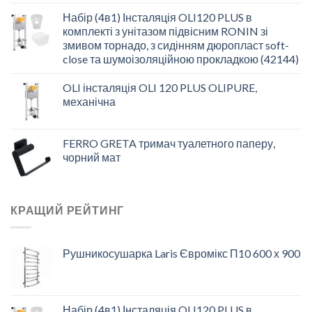
Набір (4в1) Інсталяція OLI120 PLUS в
комплекті з унітазом підвісним RONIN зі
змивом торнадо, з сидінням дюропласт soft-
close та шумоізоляційною прокладкою (42144)
OLI інсталяція OLI 120 PLUS OLIPURE,
механічна
FERRO GRETA тримач туалетного паперу,
чорний мат
КРАЩИЙ РЕЙТИНГ
Рушникосушарка Laris Євромікс П10 600 х 900
Набір (4в1) Інсталяція OLI120 PLUS в