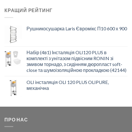
КРАЩИЙ РЕЙТИНГ
Рушникосушарка Laris Євромікс П10 600 х 900
Набір (4в1) Інсталяція OLI120 PLUS в
комплекті з унітазом підвісним RONIN зі
змивом торнадо, з сидінням дюропласт soft-
close та шумоізоляційною прокладкою (42144)
OLI інсталяція OLI 120 PLUS OLIPURE,
механічна
ПРО НАС