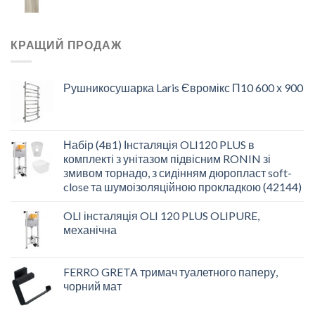
КРАЩИЙ ПРОДАЖ
Рушникосушарка Laris Євромікс П10 600 х 900
Набір (4в1) Інсталяція OLI120 PLUS в
комплекті з унітазом підвісним RONIN зі
змивом торнадо, з сидінням дюропласт soft-
close та шумоізоляційною прокладкою (42144)
OLI інсталяція OLI 120 PLUS OLIPURE,
механічна
FERRO GRETA тримач туалетного паперу,
чорний мат