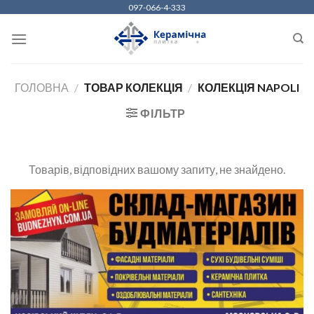
Skip
097-066-4-333
to
content
ГОЛОВНА
/
ТОВАР КОЛЕКЦІЯ
/
КОЛЕКЦІЯ NAPOLI
ФІЛЬТР
Товарів, відповідних вашому запиту, не знайдено.