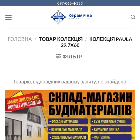
Skip
097-066-4-333
to
content
ГОЛОВНА
/
ТОВАР КОЛЕКЦІЯ
/
КОЛЕКЦІЯ PAULA
29.7X60
ФІЛЬТР
Товарів, відповідних вашому запиту, не знайдено.