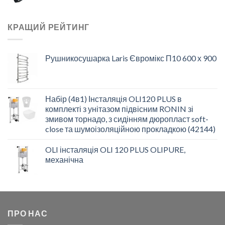
КРАЩИЙ РЕЙТИНГ
Рушникосушарка Laris Євромікс П10 600 х 900
Набір (4в1) Інсталяція OLI120 PLUS в
комплекті з унітазом підвісним RONIN зі
змивом торнадо, з сидінням дюропласт soft-
close та шумоізоляційною прокладкою (42144)
OLI інсталяція OLI 120 PLUS OLIPURE,
механічна
ПРО НАС