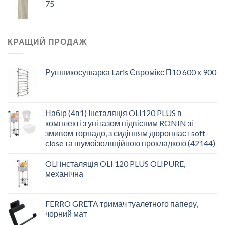
75
КРАЩИЙ ПРОДАЖ
Рушникосушарка Laris Євромікс П10 600 х 900
Набір (4в1) Інсталяція OLI120 PLUS в
комплекті з унітазом підвісним RONIN зі
змивом торнадо, з сидінням дюропласт soft-
close та шумоізоляційною прокладкою (42144)
OLI інсталяція OLI 120 PLUS OLIPURE,
механічна
FERRO GRETA тримач туалетного паперу,
чорний мат