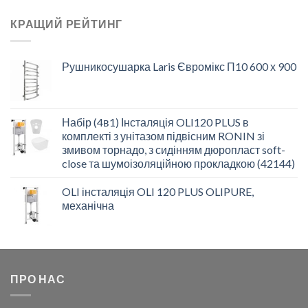
КРАЩИЙ РЕЙТИНГ
Рушникосушарка Laris Євромікс П10 600 х 900
Набір (4в1) Інсталяція OLI120 PLUS в
комплекті з унітазом підвісним RONIN зі
змивом торнадо, з сидінням дюропласт soft-
close та шумоізоляційною прокладкою (42144)
OLI інсталяція OLI 120 PLUS OLIPURE,
механічна
ПРО НАС