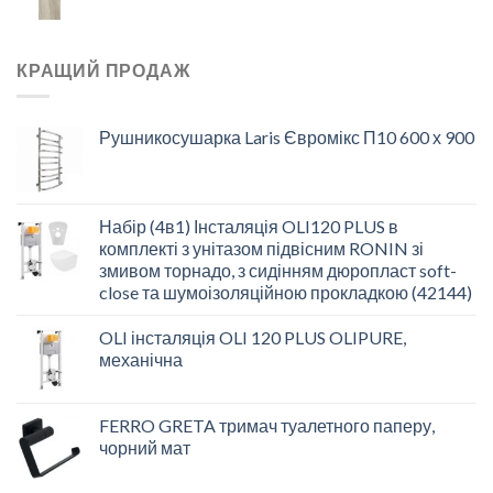
КРАЩИЙ ПРОДАЖ
Рушникосушарка Laris Євромікс П10 600 х 900
Набір (4в1) Інсталяція OLI120 PLUS в
комплекті з унітазом підвісним RONIN зі
змивом торнадо, з сидінням дюропласт soft-
close та шумоізоляційною прокладкою (42144)
OLI інсталяція OLI 120 PLUS OLIPURE,
механічна
FERRO GRETA тримач туалетного паперу,
чорний мат