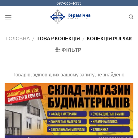
Skip
097-066-4-333
to
content
ГОЛОВНА
/
ТОВАР КОЛЕКЦІЯ
/
КОЛЕКЦІЯ PULSAR
ФІЛЬТР
Товарів, відповідних вашому запиту, не знайдено.