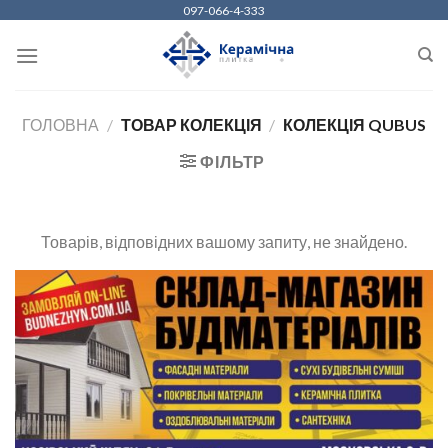
Skip
097-066-4-333
to
content
ГОЛОВНА
/
ТОВАР КОЛЕКЦІЯ
/
КОЛЕКЦІЯ QUBUS
ФІЛЬТР
Товарів, відповідних вашому запиту, не знайдено.