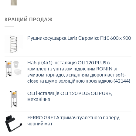
КРАЩИЙ ПРОДАЖ
Рушникосушарка Laris Євромікс П10 600 х 900
Набір (4в1) Інсталяція OLI120 PLUS в
комплекті з унітазом підвісним RONIN зі
змивом торнадо, з сидінням дюропласт soft-
close та шумоізоляційною прокладкою (42144)
OLI інсталяція OLI 120 PLUS OLIPURE,
механічна
FERRO GRETA тримач туалетного паперу,
чорний мат