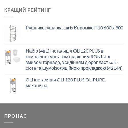
КРАЩИЙ РЕЙТИНГ
Рушникосушарка Laris Євромікс П10 600 х 900
Набір (4в1) Інсталяція OLI120 PLUS в
комплекті з унітазом підвісним RONIN зі
змивом торнадо, з сидінням дюропласт soft-
close та шумоізоляційною прокладкою (42144)
OLI інсталяція OLI 120 PLUS OLIPURE,
механічна
ПРО НАС