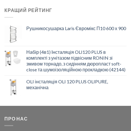
КРАЩИЙ РЕЙТИНГ
Рушникосушарка Laris Євромікс П10 600 х 900
Набір (4в1) Інсталяція OLI120 PLUS в
комплекті з унітазом підвісним RONIN зі
змивом торнадо, з сидінням дюропласт soft-
close та шумоізоляційною прокладкою (42144)
OLI інсталяція OLI 120 PLUS OLIPURE,
механічна
ПРО НАС