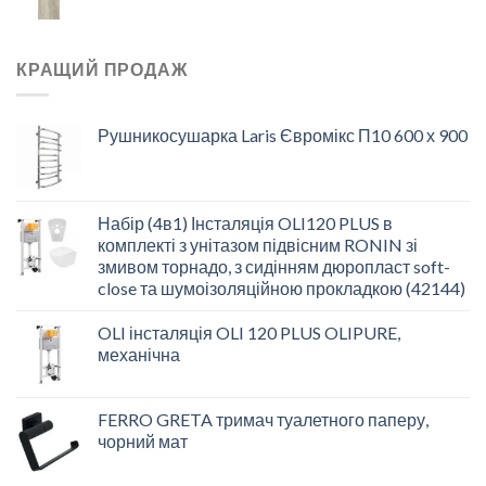
КРАЩИЙ ПРОДАЖ
Рушникосушарка Laris Євромікс П10 600 х 900
Набір (4в1) Інсталяція OLI120 PLUS в
комплекті з унітазом підвісним RONIN зі
змивом торнадо, з сидінням дюропласт soft-
close та шумоізоляційною прокладкою (42144)
OLI інсталяція OLI 120 PLUS OLIPURE,
механічна
FERRO GRETA тримач туалетного паперу,
чорний мат