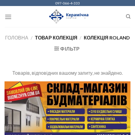
Skip
097-066-4-333
to
content
ГОЛОВНА
/
ТОВАР КОЛЕКЦІЯ
/
КОЛЕКЦІЯ ROLAND
ФІЛЬТР
Товарів, відповідних вашому запиту, не знайдено.