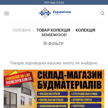
Skip
097-066-4-333
to
content
ГОЛОВНА
/
ТОВАР КОЛЕКЦІЯ
/
КОЛЕКЦІЯ
SENSEWOOD
ФІЛЬТР
Товарів, відповідних вашому запиту, не знайдено.