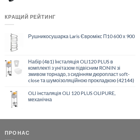
КРАЩИЙ РЕЙТИНГ
Рушникосушарка Laris Євромікс П10 600 х 900
Набір (4в1) Інсталяція OLI120 PLUS в
комплекті з унітазом підвісним RONIN зі
змивом торнадо, з сидінням дюропласт soft-
close та шумоізоляційною прокладкою (42144)
OLI інсталяція OLI 120 PLUS OLIPURE,
механічна
ПРО НАС