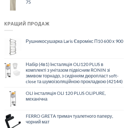
75
КРАЩИЙ ПРОДАЖ
Рушникосушарка Laris Євромікс П10 600 х 900
Набір (4в1) Інсталяція OLI120 PLUS в
комплекті з унітазом підвісним RONIN зі
змивом торнадо, з сидінням дюропласт soft-
close та шумоізоляційною прокладкою (42144)
OLI інсталяція OLI 120 PLUS OLIPURE,
механічна
FERRO GRETA тримач туалетного паперу,
чорний мат