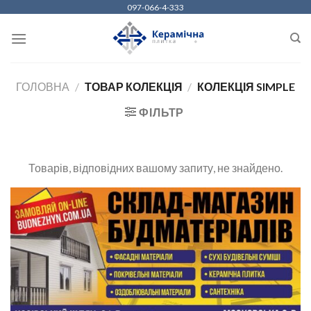
Skip
097-066-4-333
to
content
ГОЛОВНА
/
ТОВАР КОЛЕКЦІЯ
/
КОЛЕКЦІЯ SIMPLE
ФІЛЬТР
Товарів, відповідних вашому запиту, не знайдено.