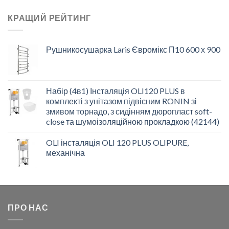
КРАЩИЙ РЕЙТИНГ
Рушникосушарка Laris Євромікс П10 600 х 900
Набір (4в1) Інсталяція OLI120 PLUS в
комплекті з унітазом підвісним RONIN зі
змивом торнадо, з сидінням дюропласт soft-
close та шумоізоляційною прокладкою (42144)
OLI інсталяція OLI 120 PLUS OLIPURE,
механічна
ПРО НАС