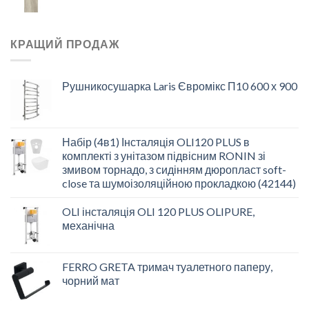
КРАЩИЙ ПРОДАЖ
Рушникосушарка Laris Євромікс П10 600 х 900
Набір (4в1) Інсталяція OLI120 PLUS в
комплекті з унітазом підвісним RONIN зі
змивом торнадо, з сидінням дюропласт soft-
close та шумоізоляційною прокладкою (42144)
OLI інсталяція OLI 120 PLUS OLIPURE,
механічна
FERRO GRETA тримач туалетного паперу,
чорний мат