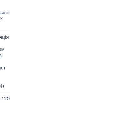
aris
 х
яція
зом
зі
аст
4)
I 120