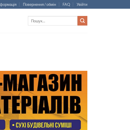
нформація
Повернення / обмін
FAQ
Увійти
Шукати: