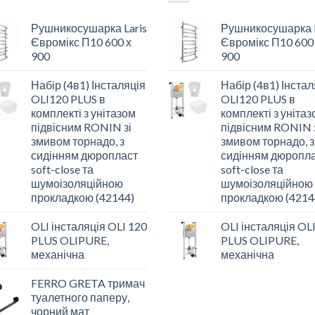
Рушникосушарка Laris
Рушникосушарка L
Євромікс П10 600 х
Євромікс П10 600
900
900
Набір (4в1) Інсталяція
Набір (4в1) Інстал
OLI120 PLUS в
OLI120 PLUS в
комплекті з унітазом
комплекті з уніта
підвісним RONIN зі
підвісним RONIN 
змивом торнадо, з
змивом торнадо, з
сидінням дюропласт
сидінням дюропл
soft-close та
soft-close та
шумоізоляційною
шумоізоляційною
прокладкою (42144)
прокладкою (4214
OLI інсталяція OLI 120
OLI інсталяція OL
PLUS OLIPURE,
PLUS OLIPURE,
механічна
механічна
FERRO GRETA тримач
туалетного паперу,
чорний мат