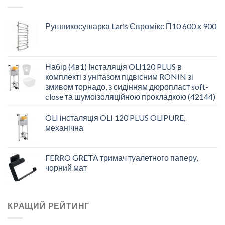
Рушникосушарка Laris Євромікс П10 600 х 900
Набір (4в1) Інсталяція OLI120 PLUS в
комплекті з унітазом підвісним RONIN зі
змивом торнадо, з сидінням дюропласт soft-
close та шумоізоляційною прокладкою (42144)
OLI інсталяція OLI 120 PLUS OLIPURE,
механічна
FERRO GRETA тримач туалетного паперу,
чорний мат
КРАЩИЙ РЕЙТИНГ