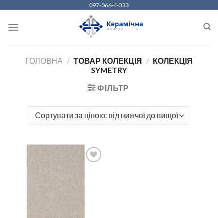
Skip
097-066-4-333
to
content
ГОЛОВНА
/
ТОВАР КОЛЕКЦІЯ
/
КОЛЕКЦІЯ
SYMETRY
ФІЛЬТР
ДОДАТИ
ДО
СПИСКУ
БАЖАНЬ