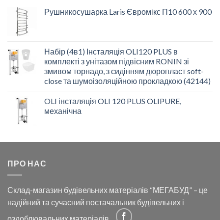
Рушникосушарка Laris Євромікс П10 600 х 900
Набір (4в1) Інсталяція OLI120 PLUS в
комплекті з унітазом підвісним RONIN зі
змивом торнадо, з сидінням дюропласт soft-
close та шумоізоляційною прокладкою (42144)
OLI інсталяція OLI 120 PLUS OLIPURE,
механічна
ПРО НАС
Склад-магазин будівельних матеріалів “МЕГАБУД” – це
надійний та сучасний постачальник будівельних і
оздоблювальних матеріалів.