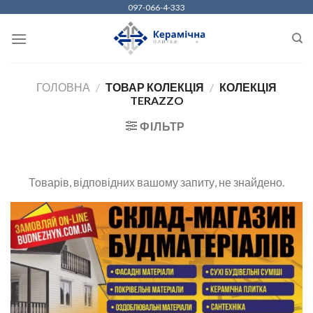
Skip
097-066-4-333
to
content
ГОЛОВНА
/
ТОВАР КОЛЕКЦІЯ
/
КОЛЕКЦІЯ
TERAZZO
ФІЛЬТР
Товарів, відповідних вашому запиту, не знайдено.