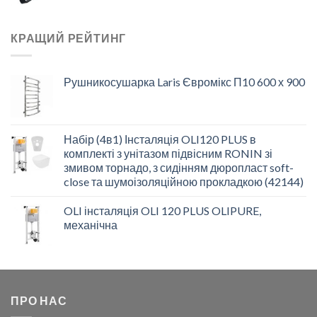
КРАЩИЙ РЕЙТИНГ
Рушникосушарка Laris Євромікс П10 600 х 900
Набір (4в1) Інсталяція OLI120 PLUS в
комплекті з унітазом підвісним RONIN зі
змивом торнадо, з сидінням дюропласт soft-
close та шумоізоляційною прокладкою (42144)
OLI інсталяція OLI 120 PLUS OLIPURE,
механічна
ПРО НАС