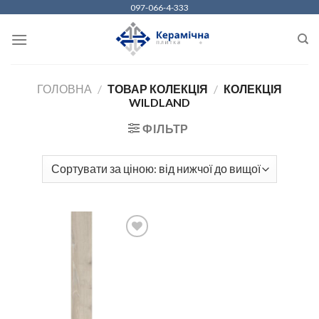
Skip
097-066-4-333
to
content
ГОЛОВНА
/
ТОВАР КОЛЕКЦІЯ
/
КОЛЕКЦІЯ
WILDLAND
ФІЛЬТР
ДОДАТИ
ДО
СПИСКУ
БАЖАНЬ