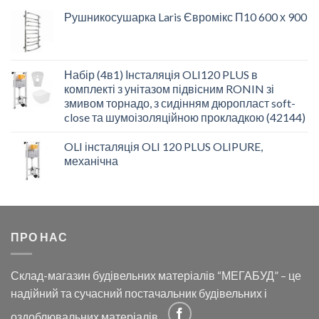
Рушникосушарка Laris Євромікс П10 600 х 900
Набір (4в1) Інсталяція OLI120 PLUS в
комплекті з унітазом підвісним RONIN зі
змивом торнадо, з сидінням дюропласт soft-
close та шумоізоляційною прокладкою (42144)
OLI інсталяція OLI 120 PLUS OLIPURE,
механічна
ПРО НАС
Склад-магазин будівельних матеріалів “МЕГАБУД” – це
надійний та сучасний постачальник будівельних і
оздоблювальних матеріалів.