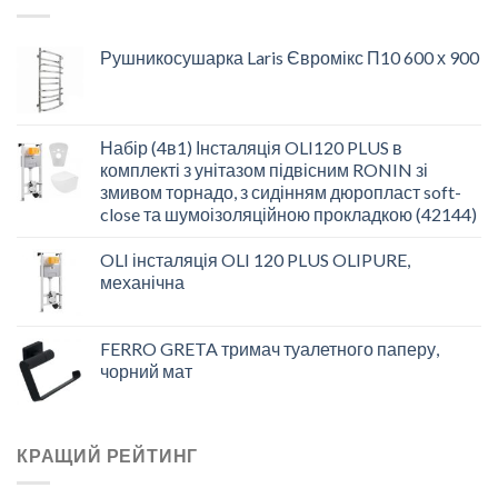
Рушникосушарка Laris Євромікс П10 600 х 900
Набір (4в1) Інсталяція OLI120 PLUS в
комплекті з унітазом підвісним RONIN зі
змивом торнадо, з сидінням дюропласт soft-
close та шумоізоляційною прокладкою (42144)
OLI інсталяція OLI 120 PLUS OLIPURE,
механічна
FERRO GRETA тримач туалетного паперу,
чорний мат
КРАЩИЙ РЕЙТИНГ