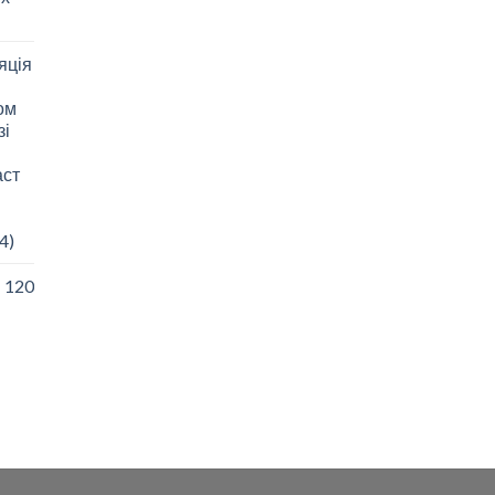
яція
зом
зі
аст
4)
I 120