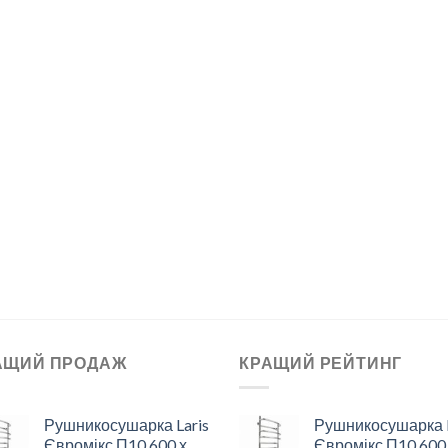
АЩИЙ ПРОДАЖ
КРАЩИЙ РЕЙТИНГ
Рушникосушарка Laris
Рушникосушарка L
Євромікс П10 600 х
Євромікс П10 600