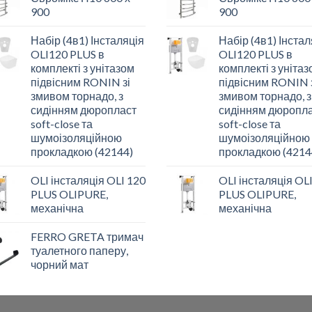
900
900
Набір (4в1) Інсталяція
Набір (4в1) Інстал
OLI120 PLUS в
OLI120 PLUS в
комплекті з унітазом
комплекті з уніта
підвісним RONIN зі
підвісним RONIN 
змивом торнадо, з
змивом торнадо, з
сидінням дюропласт
сидінням дюропл
soft-close та
soft-close та
шумоізоляційною
шумоізоляційною
прокладкою (42144)
прокладкою (4214
OLI інсталяція OLI 120
OLI інсталяція OL
PLUS OLIPURE,
PLUS OLIPURE,
механічна
механічна
FERRO GRETA тримач
туалетного паперу,
чорний мат