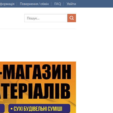
нформація
Повернення / обмін
FAQ
Увійти
Шукати: