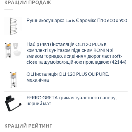
КРАЩИЙ ПРОДАЖ
Рушникосушарка Laris Євромікс П10 600 х 900
Набір (4в1) Інсталяція OLI120 PLUS в
комплекті з унітазом підвісним RONIN зі
змивом торнадо, з сидінням дюропласт soft-
close та шумоізоляційною прокладкою (42144)
OLI інсталяція OLI 120 PLUS OLIPURE,
механічна
FERRO GRETA тримач туалетного паперу,
чорний мат
КРАЩИЙ РЕЙТИНГ