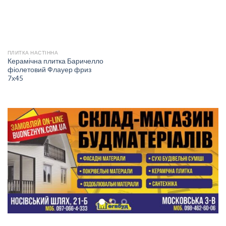
ПЛИТКА НАСТІННА
Керамічна плитка Баричелло
фіолетовий Флауер фриз
7х45