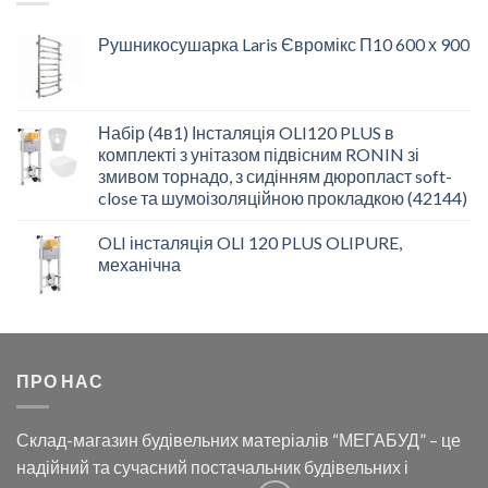
Рушникосушарка Laris Євромікс П10 600 х 900
Набір (4в1) Інсталяція OLI120 PLUS в
комплекті з унітазом підвісним RONIN зі
змивом торнадо, з сидінням дюропласт soft-
close та шумоізоляційною прокладкою (42144)
OLI інсталяція OLI 120 PLUS OLIPURE,
механічна
ПРО НАС
Склад-магазин будівельних матеріалів “МЕГАБУД” – це
надійний та сучасний постачальник будівельних і