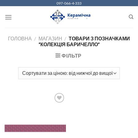
Skip
097-066-4-333
to
content
ГОЛОВНА
/
МАГАЗИН
/
ТОВАРИ З ПОЗНАЧКАМИ
“КОЛЕКЦІЯ БАРИЧЕЛЛО”
ФІЛЬТР
ДОДАТИ
ДО
СПИСКУ
БАЖАНЬ