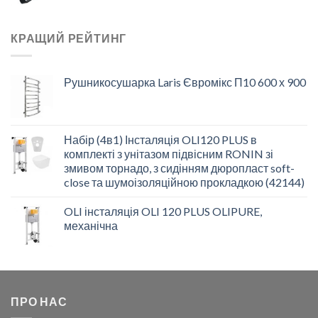
КРАЩИЙ РЕЙТИНГ
Рушникосушарка Laris Євромікс П10 600 х 900
Набір (4в1) Інсталяція OLI120 PLUS в
комплекті з унітазом підвісним RONIN зі
змивом торнадо, з сидінням дюропласт soft-
close та шумоізоляційною прокладкою (42144)
OLI інсталяція OLI 120 PLUS OLIPURE,
механічна
ПРО НАС