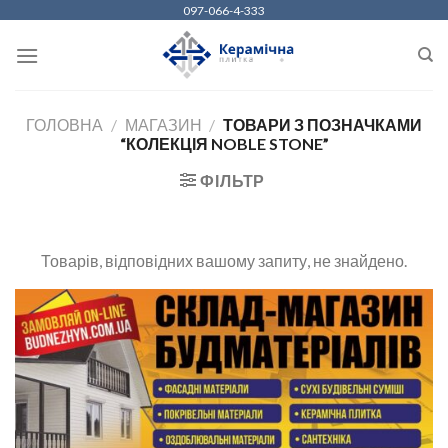
Skip
097-066-4-333
to
content
ГОЛОВНА
/
МАГАЗИН
/
ТОВАРИ З ПОЗНАЧКАМИ
“КОЛЕКЦІЯ NOBLE STONE”
ФІЛЬТР
Товарів, відповідних вашому запиту, не знайдено.