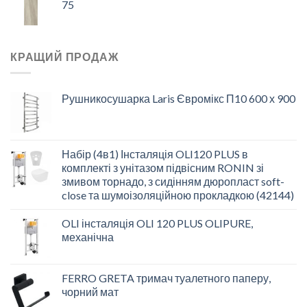
75
КРАЩИЙ ПРОДАЖ
Рушникосушарка Laris Євромікс П10 600 х 900
Набір (4в1) Інсталяція OLI120 PLUS в
комплекті з унітазом підвісним RONIN зі
змивом торнадо, з сидінням дюропласт soft-
close та шумоізоляційною прокладкою (42144)
OLI інсталяція OLI 120 PLUS OLIPURE,
механічна
FERRO GRETA тримач туалетного паперу,
чорний мат