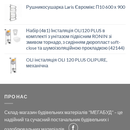
Рушникосушарка Laris Євромікс П10 600 х 900
Набір (4в1) Інсталяція OLI120 PLUS в
комплекті з унітазом підвісним RONIN зі
змивом торнадо, з сидінням дюропласт soft-
close та шумоізоляційною прокладкою (42144)
OLI інсталяція OLI 120 PLUS OLIPURE,
механічна
ПРО НАС
Склад-магазин будівельних матеріалів “МЕГАБУД” – це
надійний та сучасний постачальник будівельних і
оздоблювальних матеріалів.