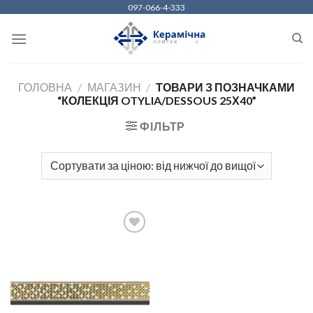
Skip
097-066-4-333
to
content
ГОЛОВНА
/
МАГАЗИН
/
ТОВАРИ З ПОЗНАЧКАМИ
“КОЛЕКЦІЯ OTYLIA/DESSOUS 25Х40”
ФІЛЬТР
ДОДАТИ
ДО
СПИСКУ
БАЖАНЬ