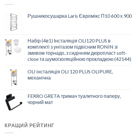
Рушникосушарка Laris Євромікс П10 600 х 900
Набір (4в1) Інсталяція OLI120 PLUS в
комплекті з унітазом підвісним RONIN зі
змивом торнадо, з сидінням дюропласт soft-
close та шумоізоляційною прокладкою (42144)
OLI інсталяція OLI 120 PLUS OLIPURE,
механічна
FERRO GRETA тримач туалетного паперу,
чорний мат
КРАЩИЙ РЕЙТИНГ