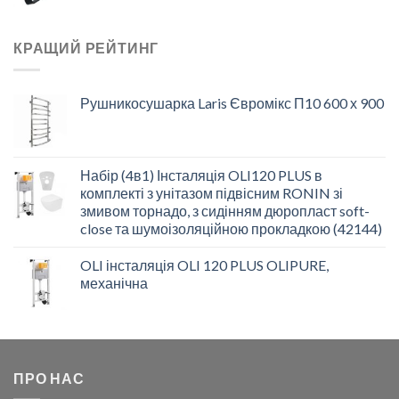
КРАЩИЙ РЕЙТИНГ
Рушникосушарка Laris Євромікс П10 600 х 900
Набір (4в1) Інсталяція OLI120 PLUS в
комплекті з унітазом підвісним RONIN зі
змивом торнадо, з сидінням дюропласт soft-
close та шумоізоляційною прокладкою (42144)
OLI інсталяція OLI 120 PLUS OLIPURE,
механічна
ПРО НАС