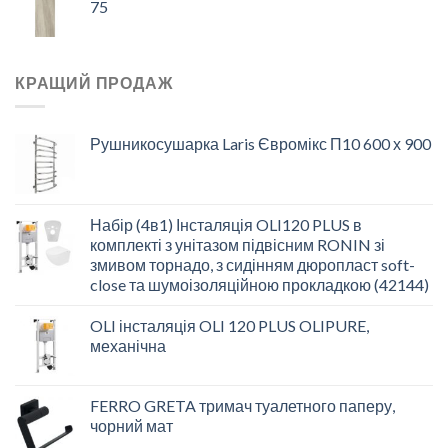
75
КРАЩИЙ ПРОДАЖ
Рушникосушарка Laris Євромікс П10 600 х 900
Набір (4в1) Інсталяція OLI120 PLUS в
комплекті з унітазом підвісним RONIN зі
змивом торнадо, з сидінням дюропласт soft-
close та шумоізоляційною прокладкою (42144)
OLI інсталяція OLI 120 PLUS OLIPURE,
механічна
FERRO GRETA тримач туалетного паперу,
чорний мат