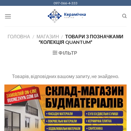
Skip
097-066-4-333
to
content
ГОЛОВНА
/
МАГАЗИН
/
ТОВАРИ З ПОЗНАЧКАМИ
“КОЛЕКЦІЯ QUANTUM”
ФІЛЬТР
Товарів, відповідних вашому запиту, не знайдено.