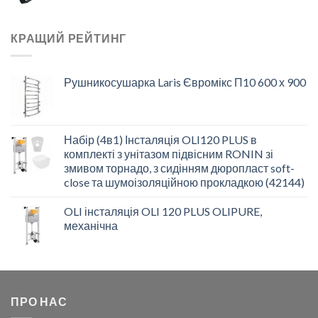
КРАЩИЙ РЕЙТИНГ
Рушникосушарка Laris Євромікс П10 600 х 900
Набір (4в1) Інсталяція OLI120 PLUS в
комплекті з унітазом підвісним RONIN зі
змивом торнадо, з сидінням дюропласт soft-
close та шумоізоляційною прокладкою (42144)
OLI інсталяція OLI 120 PLUS OLIPURE,
механічна
ПРО НАС