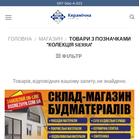
Skip
097-066-4-333
to
content
ГОЛОВНА
/
МАГАЗИН
/
ТОВАРИ З ПОЗНАЧКАМИ
“КОЛЕКЦІЯ SIERRA”
ФІЛЬТР
Товарів, відповідних вашому запиту, не знайдено.