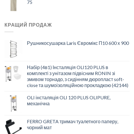
75
КРАЩИЙ ПРОДАЖ
Рушникосушарка Laris Євромікс П10 600 х 900
Набір (4в1) Інсталяція OLI120 PLUS в
комплекті з унітазом підвісним RONIN зі
змивом торнадо, з сидінням дюропласт soft-
close та шумоізоляційною прокладкою (42144)
OLI інсталяція OLI 120 PLUS OLIPURE,
механічна
FERRO GRETA тримач туалетного паперу,
чорний мат