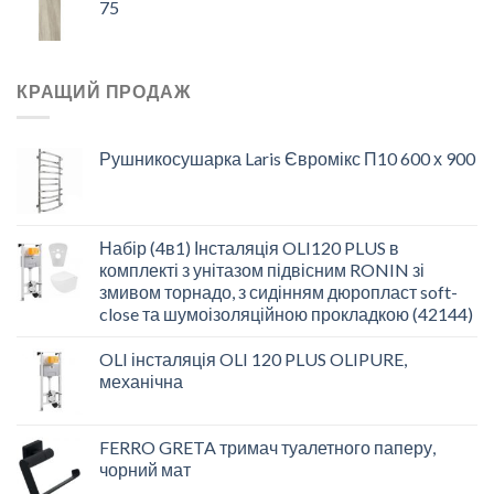
75
КРАЩИЙ ПРОДАЖ
Рушникосушарка Laris Євромікс П10 600 х 900
Набір (4в1) Інсталяція OLI120 PLUS в
комплекті з унітазом підвісним RONIN зі
змивом торнадо, з сидінням дюропласт soft-
close та шумоізоляційною прокладкою (42144)
OLI інсталяція OLI 120 PLUS OLIPURE,
механічна
FERRO GRETA тримач туалетного паперу,
чорний мат