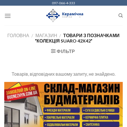
Skip
097-066-4-333
to
content
ГОЛОВНА
/
МАГАЗИН
/
ТОВАРИ З ПОЗНАЧКАМИ
“КОЛЕКЦІЯ SUARO 42X42”
ФІЛЬТР
Товарів, відповідних вашому запиту, не знайдено.