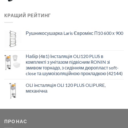
КРАЩИЙ РЕЙТИНГ
Рушникосушарка Laris Євромікс П10 600 х 900
Набір (4в1) Інсталяція OLI120 PLUS в
комплекті з унітазом підвісним RONIN зі
змивом торнадо, з сидінням дюропласт soft-
close та шумоізоляційною прокладкою (42144)
OLI інсталяція OLI 120 PLUS OLIPURE,
механічна
ПРО НАС