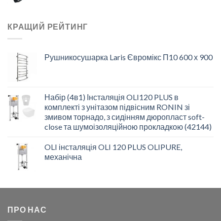
КРАЩИЙ РЕЙТИНГ
Рушникосушарка Laris Євромікс П10 600 х 900
Набір (4в1) Інсталяція OLI120 PLUS в
комплекті з унітазом підвісним RONIN зі
змивом торнадо, з сидінням дюропласт soft-
close та шумоізоляційною прокладкою (42144)
OLI інсталяція OLI 120 PLUS OLIPURE,
механічна
ПРО НАС