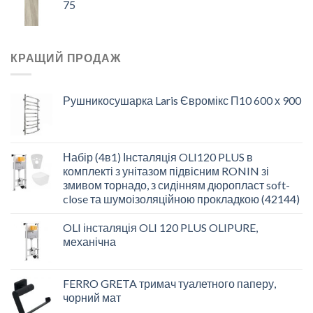
75
КРАЩИЙ ПРОДАЖ
Рушникосушарка Laris Євромікс П10 600 х 900
Набір (4в1) Інсталяція OLI120 PLUS в
комплекті з унітазом підвісним RONIN зі
змивом торнадо, з сидінням дюропласт soft-
close та шумоізоляційною прокладкою (42144)
OLI інсталяція OLI 120 PLUS OLIPURE,
механічна
FERRO GRETA тримач туалетного паперу,
чорний мат