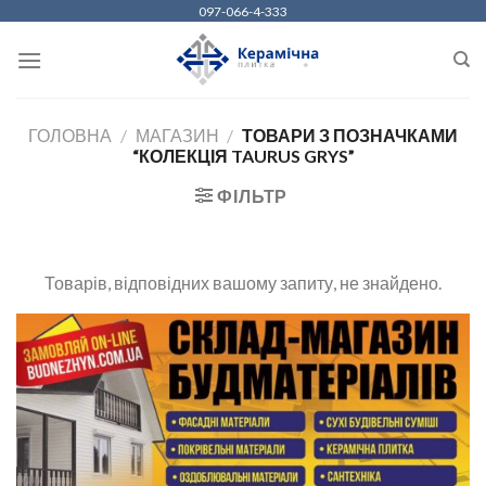
Skip
097-066-4-333
to
content
ГОЛОВНА
/
МАГАЗИН
/
ТОВАРИ З ПОЗНАЧКАМИ
“КОЛЕКЦІЯ TAURUS GRYS”
ФІЛЬТР
Товарів, відповідних вашому запиту, не знайдено.