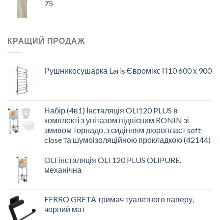
75
КРАЩИЙ ПРОДАЖ
Рушникосушарка Laris Євромікс П10 600 х 900
Набір (4в1) Інсталяція OLI120 PLUS в
комплекті з унітазом підвісним RONIN зі
змивом торнадо, з сидінням дюропласт soft-
close та шумоізоляційною прокладкою (42144)
OLI інсталяція OLI 120 PLUS OLIPURE,
механічна
FERRO GRETA тримач туалетного паперу,
чорний мат