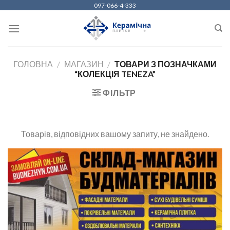
Skip
097-066-4-333
to
content
ГОЛОВНА
/
МАГАЗИН
/
ТОВАРИ З ПОЗНАЧКАМИ
“КОЛЕКЦІЯ TENEZA”
ФІЛЬТР
Товарів, відповідних вашому запиту, не знайдено.