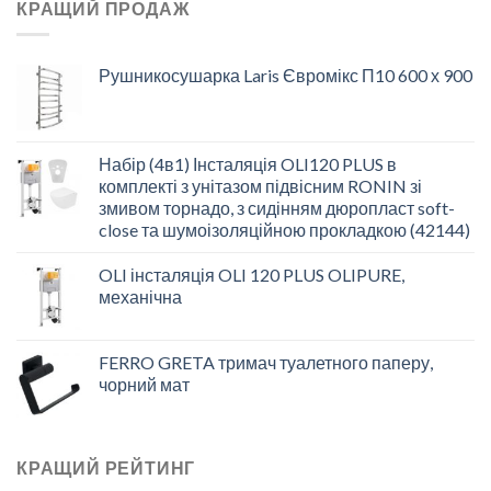
КРАЩИЙ ПРОДАЖ
Рушникосушарка Laris Євромікс П10 600 х 900
Набір (4в1) Інсталяція OLI120 PLUS в
комплекті з унітазом підвісним RONIN зі
змивом торнадо, з сидінням дюропласт soft-
close та шумоізоляційною прокладкою (42144)
OLI інсталяція OLI 120 PLUS OLIPURE,
механічна
FERRO GRETA тримач туалетного паперу,
чорний мат
КРАЩИЙ РЕЙТИНГ