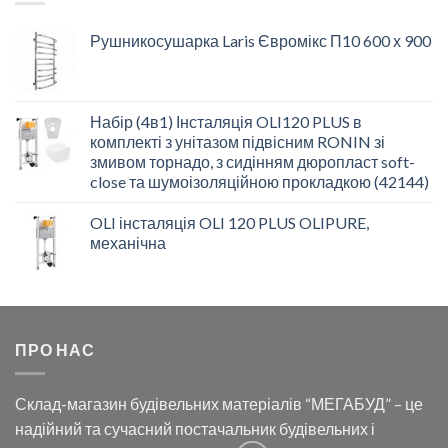
Рушникосушарка Laris Євромікс П10 600 х 900
Набір (4в1) Інсталяція OLI120 PLUS в
комплекті з унітазом підвісним RONIN зі
змивом торнадо, з сидінням дюропласт soft-
close та шумоізоляційною прокладкою (42144)
OLI інсталяція OLI 120 PLUS OLIPURE,
механічна
ПРО НАС
Склад-магазин будівельних матеріалів “МЕГАБУД” – це
надійний та сучасний постачальник будівельних і