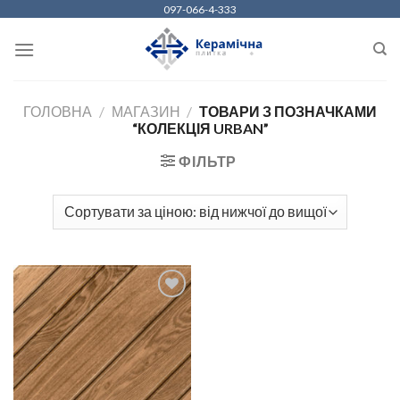
Skip
097-066-4-333
to
content
ГОЛОВНА
/
МАГАЗИН
/
ТОВАРИ З ПОЗНАЧКАМИ
“КОЛЕКЦІЯ URBAN”
ФІЛЬТР
ДОДАТИ
ДО
СПИСКУ
БАЖАНЬ