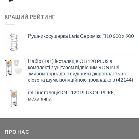
КРАЩИЙ РЕЙТИНГ
Рушникосушарка Laris Євромікс П10 600 х 900
Набір (4в1) Інсталяція OLI120 PLUS в
комплекті з унітазом підвісним RONIN зі
змивом торнадо, з сидінням дюропласт soft-
close та шумоізоляційною прокладкою (42144)
OLI інсталяція OLI 120 PLUS OLIPURE,
механічна
ПРО НАС