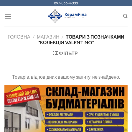
Skip
097-066-4-333
to
content
ГОЛОВНА
/
МАГАЗИН
/
ТОВАРИ З ПОЗНАЧКАМИ
“КОЛЕКЦІЯ VALENTINO”
ФІЛЬТР
Товарів, відповідних вашому запиту, не знайдено.