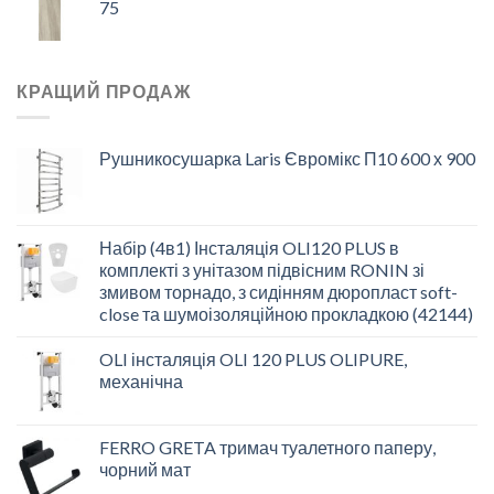
75
КРАЩИЙ ПРОДАЖ
Рушникосушарка Laris Євромікс П10 600 х 900
Набір (4в1) Інсталяція OLI120 PLUS в
комплекті з унітазом підвісним RONIN зі
змивом торнадо, з сидінням дюропласт soft-
close та шумоізоляційною прокладкою (42144)
OLI інсталяція OLI 120 PLUS OLIPURE,
механічна
FERRO GRETA тримач туалетного паперу,
чорний мат