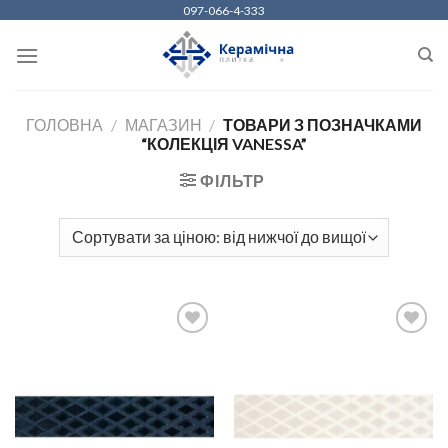
Skip
097-066-4-333
to
content
ГОЛОВНА
/
МАГАЗИН
/
ТОВАРИ З ПОЗНАЧКАМИ
“КОЛЕКЦІЯ VANESSA”
ФІЛЬТР
ДОДАТИ
ДОДАТИ
ДО
ДО
СПИСКУ
СПИСКУ
БАЖАНЬ
БАЖАНЬ