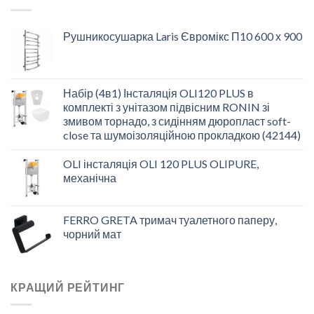
Рушникосушарка Laris Євромікс П10 600 х 900
Набір (4в1) Інсталяція OLI120 PLUS в
комплекті з унітазом підвісним RONIN зі
змивом торнадо, з сидінням дюропласт soft-
close та шумоізоляційною прокладкою (42144)
OLI інсталяція OLI 120 PLUS OLIPURE,
механічна
FERRO GRETA тримач туалетного паперу,
чорний мат
КРАЩИЙ РЕЙТИНГ