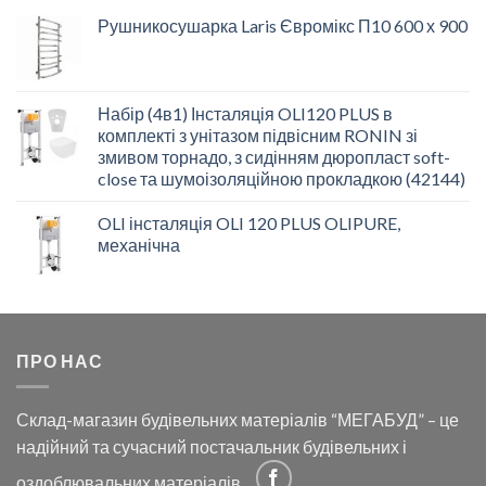
Рушникосушарка Laris Євромікс П10 600 х 900
Набір (4в1) Інсталяція OLI120 PLUS в
комплекті з унітазом підвісним RONIN зі
змивом торнадо, з сидінням дюропласт soft-
close та шумоізоляційною прокладкою (42144)
OLI інсталяція OLI 120 PLUS OLIPURE,
механічна
ПРО НАС
Склад-магазин будівельних матеріалів “МЕГАБУД” – це
надійний та сучасний постачальник будівельних і
оздоблювальних матеріалів.