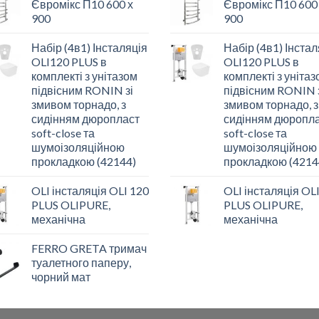
Євромікс П10 600 х
Євромікс П10 600
900
900
Набір (4в1) Інсталяція
Набір (4в1) Інстал
OLI120 PLUS в
OLI120 PLUS в
комплекті з унітазом
комплекті з уніта
підвісним RONIN зі
підвісним RONIN 
змивом торнадо, з
змивом торнадо, з
сидінням дюропласт
сидінням дюропл
soft-close та
soft-close та
шумоізоляційною
шумоізоляційною
прокладкою (42144)
прокладкою (4214
OLI інсталяція OLI 120
OLI інсталяція OL
PLUS OLIPURE,
PLUS OLIPURE,
механічна
механічна
FERRO GRETA тримач
туалетного паперу,
чорний мат