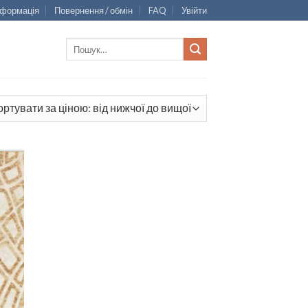
нформація
Повернення / обмін
FAQ
Увійти
Шукати:
И
У
Ь