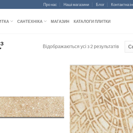
Про нас
Наші магазини
Блог
Контактна і
ИТКА
САНТЕХНІКА
МАГАЗИН
КАТАЛОГИ ПЛИТКИ
 З
Відображаються усі з 2 результатів
”
ДОДАТИ
ДОДАТ
ДО
ДО
СПИСКУ
СПИСК
БАЖАНЬ
БАЖАН