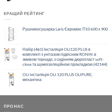
КРАЩИЙ РЕЙТИНГ
Рушникосушарка Laris Євромікс П10 600 х 900
Набір (4в1) Інсталяція OLI120 PLUS в
комплекті з унітазом підвісним RONIN зі
змивом торнадо, з сидінням дюропласт soft-
close та шумоізоляційною прокладкою (42144)
OLI інсталяція OLI 120 PLUS OLIPURE,
механічна
ПРО НАС