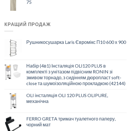
75
КРАЩИЙ ПРОДАЖ
Рушникосушарка Laris Євромікс П10 600 х 900
Набір (4в1) Інсталяція OLI120 PLUS в
комплекті з унітазом підвісним RONIN зі
змивом торнадо, з сидінням дюропласт soft-
close та шумоізоляційною прокладкою (42144)
OLI інсталяція OLI 120 PLUS OLIPURE,
механічна
FERRO GRETA тримач туалетного паперу,
чорний мат