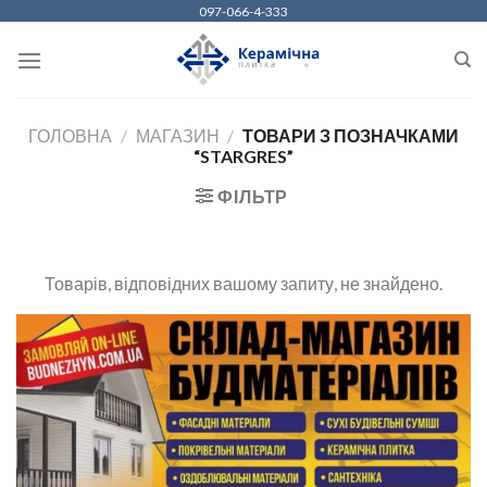
Skip
097-066-4-333
to
content
ГОЛОВНА
/
МАГАЗИН
/
ТОВАРИ З ПОЗНАЧКАМИ
“STARGRES”
ФІЛЬТР
Товарів, відповідних вашому запиту, не знайдено.