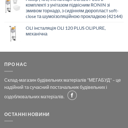
комплекті з унітазом підвісним RONIN зі
змивом торнадо, з сидінням дюропласт soft-
close та шумоізоляційною прокладкою (42144)
OLI інсталяція OLI 120 PLUS OLIPURE,
механічна
ПРО НАС
Склад-магазин будівельних матеріалів “МЕГАБУД” – це
надійний та сучасний постачальник будівельних і
оздоблювальних матеріалів.
ОСТАННІ НОВИНИ