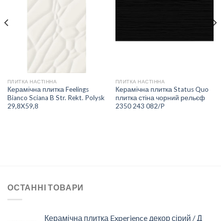
ДО
ДО
СПИСКУ
СПИСКУ
БАЖАНЬ
БАЖАНЬ
ПЛИТКА НАСТІННА
ПЛИТКА НАСТІННА
Керамічна плитка Feelings
Керамічна плитка Status Quo
Bianco Sciana B Str. Rekt. Polysk
плитка стіна чорний рельєф
29,8X59,8
2350 243 082/P
ОСТАННІ ТОВАРИ
Керамічна плитка Experience декор сірий / Д