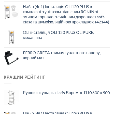
Набір (4в1) Інсталяція OLI120 PLUS в
комплекті з унітазом підвісним RONIN зі
змивом торнадо, з сидінням дюропласт soft-
close та шумоізоляційною прокладкою (42144)
OLI інсталяція OLI 120 PLUS OLIPURE,
механічна
FERRO GRETA тримач туалетного паперу,
чорний мат
КРАЩИЙ РЕЙТИНГ
Рушникосушарка Laris Євромікс П10 600 х 900
Набір (4в1) Інсталяція OLI120 PLUS в