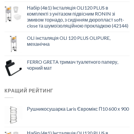
Набір (4в1) Інсталяція OLI120 PLUS в
комплекті з унітазом підвісним RONIN зі
змивом торнадо, з сидінням дюропласт soft-
close та шумоізоляційною прокладкою (42144)
OLI інсталяція OLI 120 PLUS OLIPURE,
механічна
FERRO GRETA тримач туалетного паперу,
чорний мат
КРАЩИЙ РЕЙТИНГ
Рушникосушарка Laris Євромікс П10 600 х 900
Набір (4в1) Інсталяція OLI120 PLUS в