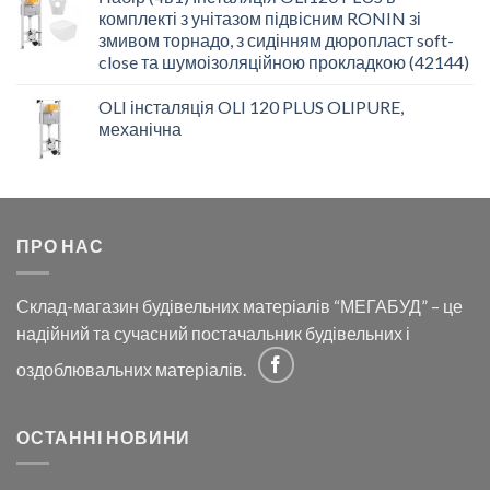
комплекті з унітазом підвісним RONIN зі
змивом торнадо, з сидінням дюропласт soft-
close та шумоізоляційною прокладкою (42144)
OLI інсталяція OLI 120 PLUS OLIPURE,
механічна
ПРО НАС
Склад-магазин будівельних матеріалів “МЕГАБУД” – це
надійний та сучасний постачальник будівельних і
оздоблювальних матеріалів.
ОСТАННІ НОВИНИ