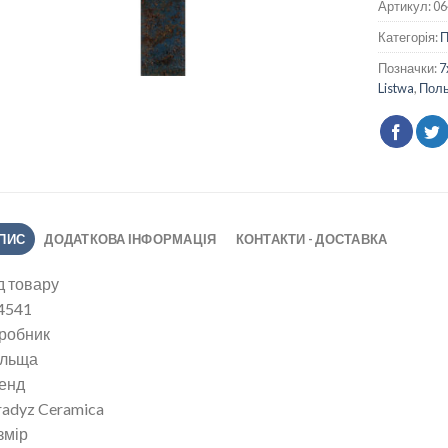
Артикул:
06
Категорія:
Позначки:
7
Listwa
,
Пол
ПИС
ДОДАТКОВА ІНФОРМАЦІЯ
КОНТАКТИ - ДОСТАВКА
д товару
4541
робник
льща
енд
radyz Ceramica
змір