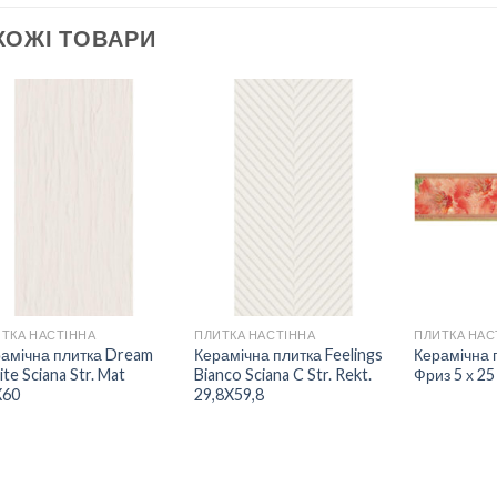
ХОЖІ ТОВАРИ
ДОДАТИ
ДОДАТИ
ДО
ДО
СПИСКУ
СПИСКУ
БАЖАНЬ
БАЖАНЬ
ТКА НАСТІННА
ПЛИТКА НАСТІННА
ПЛИТКА НАС
амічна плитка Dream
Керамічна плитка Feelings
Керамічна 
te Sciana Str. Mat
Bianco Sciana C Str. Rekt.
Фриз 5 х 25
X60
29,8X59,8