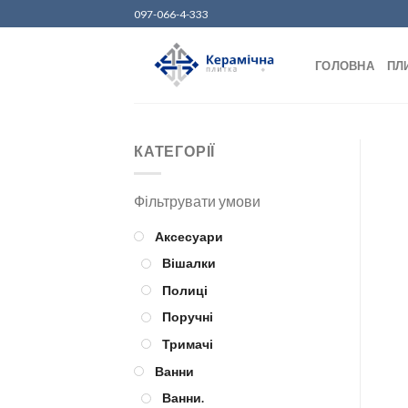
Skip
097-066-4-333
to
content
ГОЛОВНА
ПЛ
КАТЕГОРІЇ
Аксесуари
Вішалки
Полиці
Поручні
Тримачі
Ванни
Ванни.