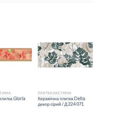
ДОДАТИ
ДОДАТИ
ДО
ДО
СПИСКУ
СПИСКУ
БАЖАНЬ
БАЖАНЬ
ТІННА
ПЛИТКА НАСТІННА
плитка Gloria
Керамічна плитка Delta
декор сірий / Д 224 071