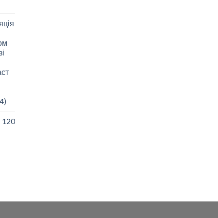
яція
зом
зі
аст
4)
I 120