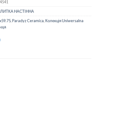
4541
ПЛИТКА НАСТІННА
x59.75
,
Paradyz Ceramica
,
Колекція Uniwersalna
ьща