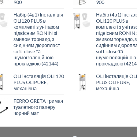
900
900
Набір (4в1) Інсталяція
Набір (4в1) Інстал
OLI120 PLUS в
OLI120 PLUS в
комплекті з унітазом
комплекті з уніта
підвісним RONIN зі
підвісним RONIN 
змивом торнадо, з
змивом торнадо, з
сидінням дюропласт
сидінням дюропл
soft-close та
soft-close та
шумоізоляційною
шумоізоляційною
прокладкою (42144)
прокладкою (4214
OLI інсталяція OLI 120
OLI інсталяція OL
PLUS OLIPURE,
PLUS OLIPURE,
механічна
механічна
FERRO GRETA тримач
туалетного паперу,
чорний мат