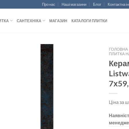
Про нас
Наші магазини
Блог
Контактна і
ИТКА
САНТЕХНІКА
МАГАЗИН
КАТАЛОГИ ПЛИТКИ
ГОЛОВНА
ПЛИТКА Н
Кера
Listw
ДОДАТИ
7х59
ДО
СПИСКУ
БАЖАНЬ
Ціна за ш
Наявніст
менедже