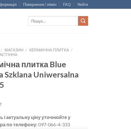
нформація
Повернення / обмін
FAQ
Увійти
Шукати:
/
МАГАЗИН
/
КЕРАМІЧНА ПЛИТКА
/
АСТІННА
мічна плитка Blue
a Szklana Uniwersalna
,5
т
ь і актуальну ціну уточнюйте у
ра по телефону:
097-066-4-333