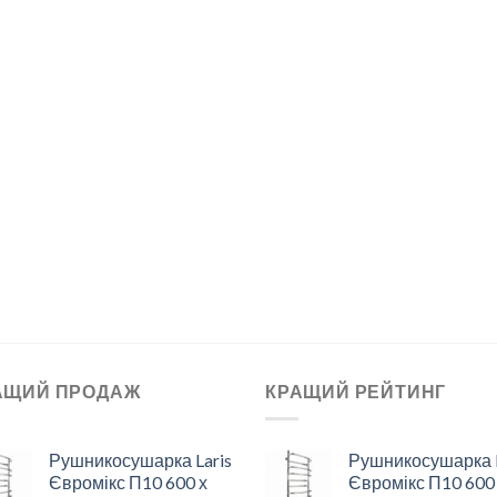
АЩИЙ ПРОДАЖ
КРАЩИЙ РЕЙТИНГ
Рушникосушарка Laris
Рушникосушарка L
Євромікс П10 600 х
Євромікс П10 600