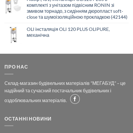
комплекті з унітазом підвісним RONIN зі
змивом торнадо, з сидінням дюропласт soft-
close та шумоізоляційною прокладкою (42144)
OLI інсталяція OLI 120 PLUS OLIPURE,
механічна
ПРО НАС
Склад-магазин будівельних матеріалів “МЕГАБУД” – це
надійний та сучасний постачальник будівельних і
оздоблювальних матеріалів.
ОСТАННІ НОВИНИ