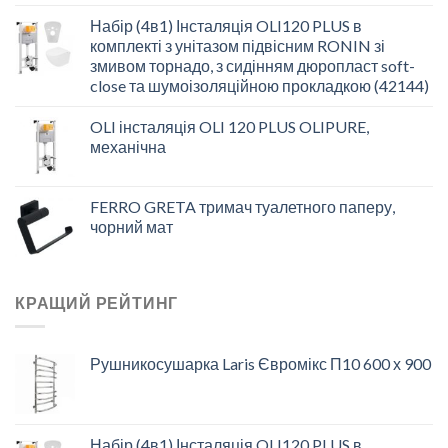
Набір (4в1) Інсталяція OLI120 PLUS в
комплекті з унітазом підвісним RONIN зі
змивом торнадо, з сидінням дюропласт soft-
close та шумоізоляційною прокладкою (42144)
OLI інсталяція OLI 120 PLUS OLIPURE,
механічна
FERRO GRETA тримач туалетного паперу,
чорний мат
КРАЩИЙ РЕЙТИНГ
Рушникосушарка Laris Євромікс П10 600 х 900
Набір (4в1) Інсталяція OLI120 PLUS в