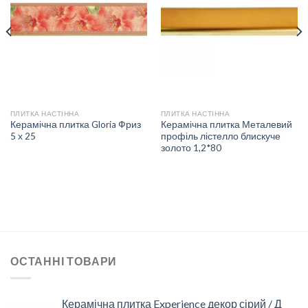
ДО
ДО
СПИСКУ
СПИСКУ
БАЖАНЬ
БАЖАНЬ
ПЛИТКА НАСТІННА
ПЛИТКА НАСТІННА
Керамічна плитка Gloria Фриз
Керамічна плитка Металевий
5 х 25
профіль лістелло блискуче
золото 1,2*80
ОСТАННІ ТОВАРИ
Керамічна плитка Experience декор сірий / Д