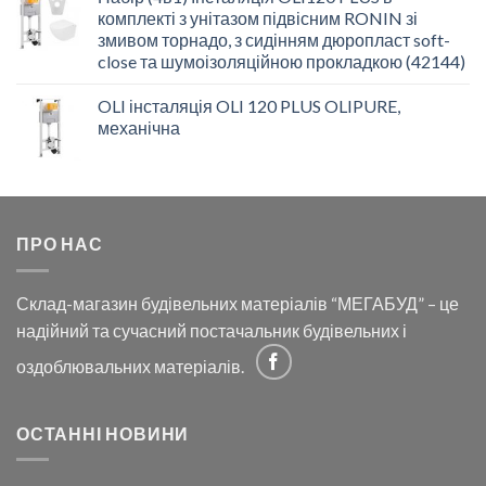
комплекті з унітазом підвісним RONIN зі
змивом торнадо, з сидінням дюропласт soft-
close та шумоізоляційною прокладкою (42144)
OLI інсталяція OLI 120 PLUS OLIPURE,
механічна
ПРО НАС
Склад-магазин будівельних матеріалів “МЕГАБУД” – це
надійний та сучасний постачальник будівельних і
оздоблювальних матеріалів.
ОСТАННІ НОВИНИ