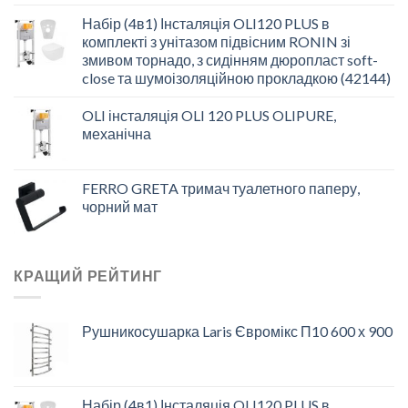
Набір (4в1) Інсталяція OLI120 PLUS в
комплекті з унітазом підвісним RONIN зі
змивом торнадо, з сидінням дюропласт soft-
close та шумоізоляційною прокладкою (42144)
OLI інсталяція OLI 120 PLUS OLIPURE,
механічна
FERRO GRETA тримач туалетного паперу,
чорний мат
КРАЩИЙ РЕЙТИНГ
Рушникосушарка Laris Євромікс П10 600 х 900
Набір (4в1) Інсталяція OLI120 PLUS в