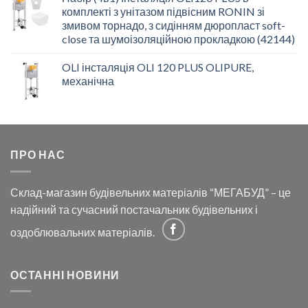
комплекті з унітазом підвісним RONIN зі
змивом торнадо, з сидінням дюропласт soft-
close та шумоізоляційною прокладкою (42144)
OLI інсталяція OLI 120 PLUS OLIPURE,
механічна
ПРО НАС
Склад-магазин будівельних матеріалів “МЕГАБУД” – це
надійний та сучасний постачальник будівельних і
оздоблювальних матеріалів.
ОСТАННІ НОВИНИ