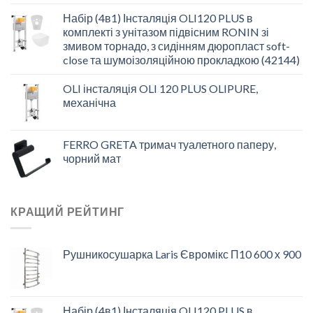
Набір (4в1) Інсталяція OLI120 PLUS в
комплекті з унітазом підвісним RONIN зі
змивом торнадо, з сидінням дюропласт soft-
close та шумоізоляційною прокладкою (42144)
OLI інсталяція OLI 120 PLUS OLIPURE,
механічна
FERRO GRETA тримач туалетного паперу,
чорний мат
КРАЩИЙ РЕЙТИНГ
Рушникосушарка Laris Євромікс П10 600 х 900
Набір (4в1) Інсталяція OLI120 PLUS в