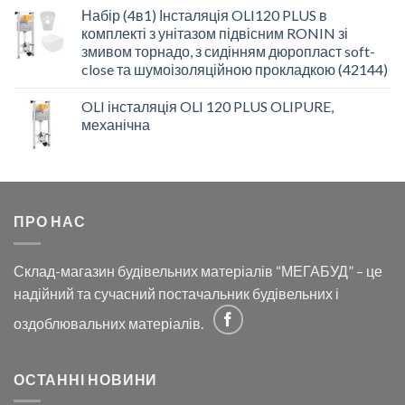
Набір (4в1) Інсталяція OLI120 PLUS в
комплекті з унітазом підвісним RONIN зі
змивом торнадо, з сидінням дюропласт soft-
close та шумоізоляційною прокладкою (42144)
OLI інсталяція OLI 120 PLUS OLIPURE,
механічна
ПРО НАС
Склад-магазин будівельних матеріалів “МЕГАБУД” – це
надійний та сучасний постачальник будівельних і
оздоблювальних матеріалів.
ОСТАННІ НОВИНИ