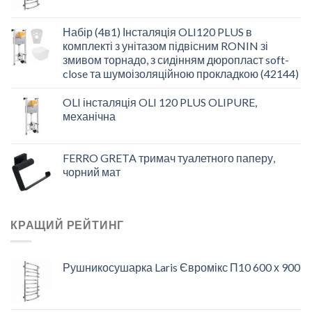
Набір (4в1) Інсталяція OLI120 PLUS в
комплекті з унітазом підвісним RONIN зі
змивом торнадо, з сидінням дюропласт soft-
close та шумоізоляційною прокладкою (42144)
OLI інсталяція OLI 120 PLUS OLIPURE,
механічна
FERRO GRETA тримач туалетного паперу,
чорний мат
КРАЩИЙ РЕЙТИНГ
Рушникосушарка Laris Євромікс П10 600 х 900