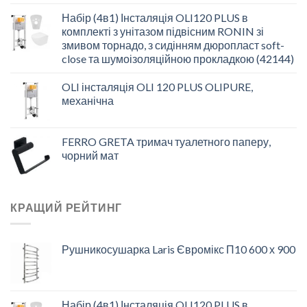
Набір (4в1) Інсталяція OLI120 PLUS в
комплекті з унітазом підвісним RONIN зі
змивом торнадо, з сидінням дюропласт soft-
close та шумоізоляційною прокладкою (42144)
OLI інсталяція OLI 120 PLUS OLIPURE,
механічна
FERRO GRETA тримач туалетного паперу,
чорний мат
КРАЩИЙ РЕЙТИНГ
Рушникосушарка Laris Євромікс П10 600 х 900
Набір (4в1) Інсталяція OLI120 PLUS в