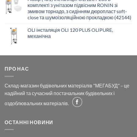
комплекті з унітазом підвісним RONIN зі
змивом торнадо, з сидінням дюропласт soft-
close та шумоізоляційною прокладкою (42144)
OLI інсталяція OLI 120 PLUS OLIPURE,
механічна
ПРО НАС
Склад-магазин будівельних матеріалів “МЕГАБУД” – це
надійний та сучасний постачальник будівельних і
оздоблювальних матеріалів.
ОСТАННІ НОВИНИ