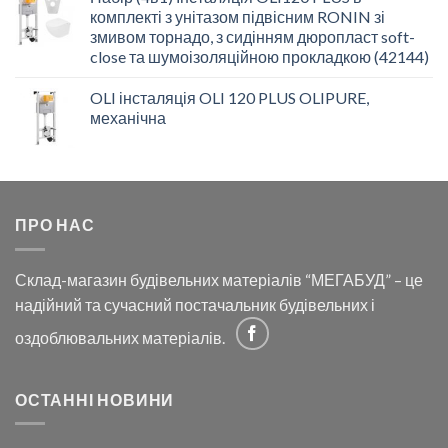
комплекті з унітазом підвісним RONIN зі
змивом торнадо, з сидінням дюропласт soft-
close та шумоізоляційною прокладкою (42144)
OLI інсталяція OLI 120 PLUS OLIPURE,
механічна
ПРО НАС
Склад-магазин будівельних матеріалів “МЕГАБУД” – це
надійний та сучасний постачальник будівельних і
оздоблювальних матеріалів.
ОСТАННІ НОВИНИ