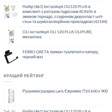
Набір (4в1) Інсталяція OLI120 PLUS в
комплекті з унітазом підвісним RONIN зі
змивом торнадо, з сидінням дюропласт soft-
close та шумоізоляційною прокладкою (42144)
OLI інсталяція OLI 120 PLUS OLIPURE,
механічна
FERRO GRETA тримач туалетного паперу,
чорний мат
КРАЩИЙ РЕЙТИНГ
Рушникосушарка Laris Євромікс П10 600 х 900
Набір (4в1) Інсталяція OLI120 PLUS в