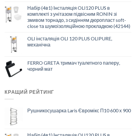
Набір (4в1) Інсталяція OLI120 PLUS в
комплекті з унітазом підвісним RONIN зі
змивом торнадо, з сидінням дюропласт soft-
close та шумоізоляційною прокладкою (42144)
OLI інсталяція OLI 120 PLUS OLIPURE,
механічна
FERRO GRETA тримач туалетного паперу,
чорний мат
КРАЩИЙ РЕЙТИНГ
Рушникосушарка Laris Євромікс П10 600 х 900
Набір (4в1) Інсталяція OLI120 PLUS в