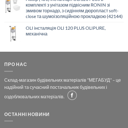
комплекті з унітазом підвісним RONIN зі
змивом торнадо, з сидінням дюропласт soft-
close та шумоізоляційною прокладкою (42144)
OLI інсталяція OLI 120 PLUS OLIPURE,
механічна
ПРО НАС
Склад-магазин будівельних матеріалів “МЕГАБУД” – це
надійний та сучасний постачальник будівельних і
оздоблювальних матеріалів.
ОСТАННІ НОВИНИ