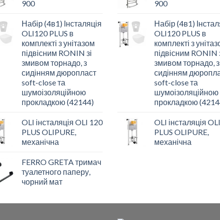
900
900
Набір (4в1) Інсталяція
Набір (4в1) Інстал
OLI120 PLUS в
OLI120 PLUS в
комплекті з унітазом
комплекті з уніта
підвісним RONIN зі
підвісним RONIN 
змивом торнадо, з
змивом торнадо, з
сидінням дюропласт
сидінням дюропл
soft-close та
soft-close та
шумоізоляційною
шумоізоляційною
прокладкою (42144)
прокладкою (4214
OLI інсталяція OLI 120
OLI інсталяція OL
PLUS OLIPURE,
PLUS OLIPURE,
механічна
механічна
FERRO GRETA тримач
туалетного паперу,
чорний мат