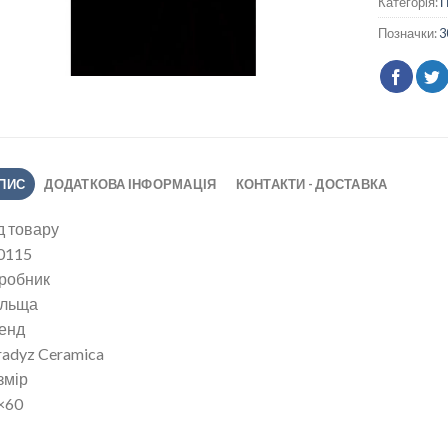
Категорія:
Позначки:
3
ПИС
ДОДАТКОВА ІНФОРМАЦІЯ
КОНТАКТИ - ДОСТАВКА
д товару
0115
робник
льща
енд
radyz Ceramica
змір
×60