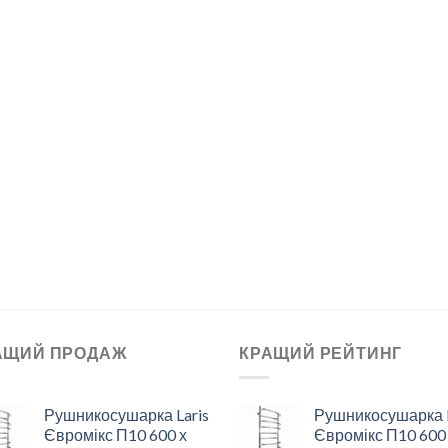
АЩИЙ ПРОДАЖ
КРАЩИЙ РЕЙТИНГ
Рушникосушарка Laris
Рушникосушарка L
Євромікс П10 600 х
Євромікс П10 600