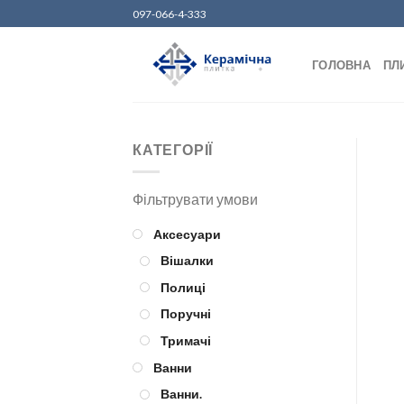
Skip
097-066-4-333
to
content
ГОЛОВНА
ПЛ
КАТЕГОРІЇ
Аксесуари
Вішалки
Полиці
Поручні
Тримачі
Ванни
Ванни.