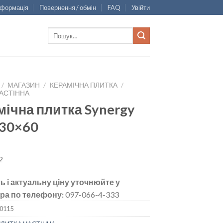
нформація
Повернення / обмін
FAQ
Увійти
Шукати:
/
МАГАЗИН
/
КЕРАМІЧНА ПЛИТКА
/
АСТІННА
мічна плитка Synergy
 30×60
2
ь і актуальну ціну уточнюйте у
ра по телефону:
097-066-4-333
0115