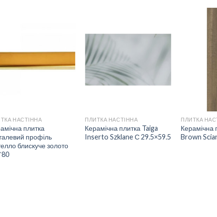
ДОДАТИ
ДОДАТИ
ДО
ДО
СПИСКУ
СПИСКУ
БАЖАНЬ
БАЖАНЬ
ТКА НАСТІННА
ПЛИТКА НАСТІННА
ПЛИТКА НАС
амічна плитка
Керамічна плитка Taiga
Керамічна 
талевий профіль
Inserto Szklane С 29.5×59.5
Brown Scia
телло блискуче золото
*80