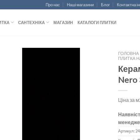
Про нас
Наші магазини
Блог
Контактна і
ИТКА
САНТЕХНІКА
МАГАЗИН
КАТАЛОГИ ПЛИТКИ
ГОЛОВНА
ПЛИТКА Н
Кера
Nero
ДОДАТИ
ДО
СПИСКУ
Ціна за м
БАЖАНЬ
Наявніст
менедже
Артикул:
24