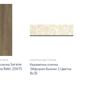
ДОДАТИ
ДОДАТИ
ДО
ДО
СПИСКУ
СПИСКУ
БАЖАНЬ
БАЖАНЬ
ТІННА
ПЛИТКА НАСТІННА
плитка Serene
Керамічна плитка
na Rekt. 25X75
Эйфория Бьянко 1 Цветок
8х35