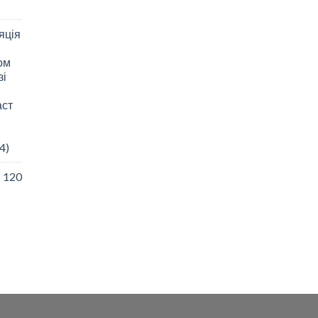
яція
зом
зі
аст
4)
I 120