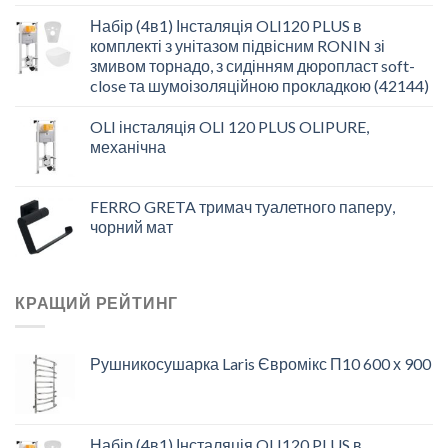
Набір (4в1) Інсталяція OLI120 PLUS в
комплекті з унітазом підвісним RONIN зі
змивом торнадо, з сидінням дюропласт soft-
close та шумоізоляційною прокладкою (42144)
OLI інсталяція OLI 120 PLUS OLIPURE,
механічна
FERRO GRETA тримач туалетного паперу,
чорний мат
КРАЩИЙ РЕЙТИНГ
Рушникосушарка Laris Євромікс П10 600 х 900
Набір (4в1) Інсталяція OLI120 PLUS в