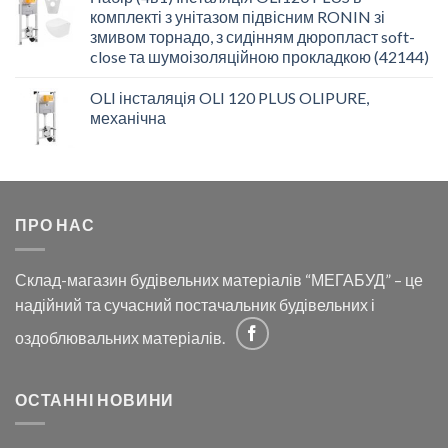
комплекті з унітазом підвісним RONIN зі
змивом торнадо, з сидінням дюропласт soft-
close та шумоізоляційною прокладкою (42144)
OLI інсталяція OLI 120 PLUS OLIPURE,
механічна
ПРО НАС
Склад-магазин будівельних матеріалів “МЕГАБУД” – це
надійний та сучасний постачальник будівельних і
оздоблювальних матеріалів.
ОСТАННІ НОВИНИ