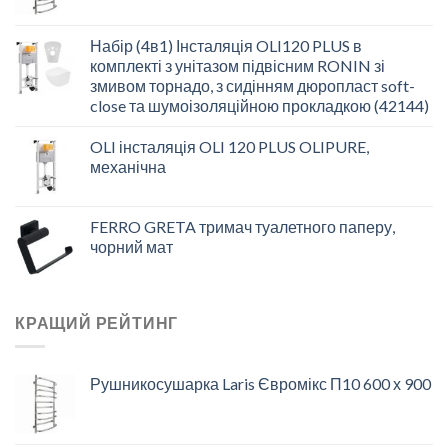
Набір (4в1) Інсталяція OLI120 PLUS в
комплекті з унітазом підвісним RONIN зі
змивом торнадо, з сидінням дюропласт soft-
close та шумоізоляційною прокладкою (42144)
OLI інсталяція OLI 120 PLUS OLIPURE,
механічна
FERRO GRETA тримач туалетного паперу,
чорний мат
КРАЩИЙ РЕЙТИНГ
Рушникосушарка Laris Євромікс П10 600 х 900