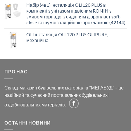
Набір (4в1) Інсталяція OLI120 PLUS в
комплекті з унітазом підвісним RONIN зі
змивом торнадо, з сидінням дюропласт soft-
close та шумоізоляційною прокладкою (42144)
OLI інсталяція OLI 120 PLUS OLIPURE,
механічна
ПРО НАС
Склад-магазин будівельних матеріалів “МЕГАБУД” – це
надійний та сучасний постачальник будівельних і
оздоблювальних матеріалів.
ОСТАННІ НОВИНИ