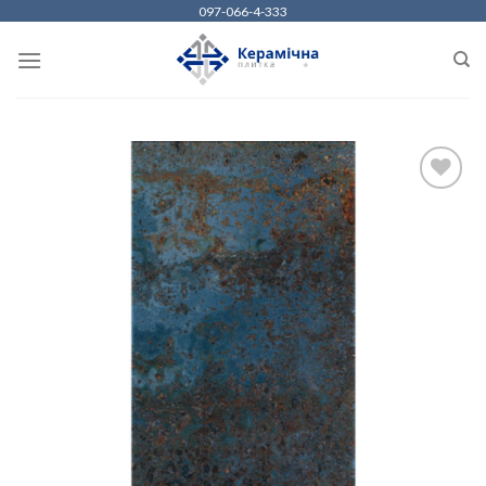
Skip
097-066-4-333
to
content
ДОДАТИ
ДО
СПИСКУ
БАЖАНЬ