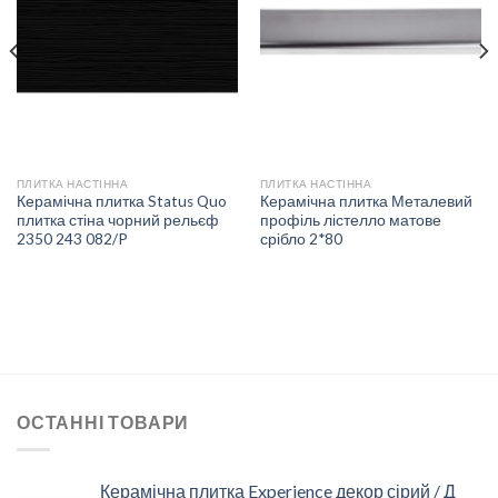
ДО
ДО
СПИСКУ
СПИСКУ
БАЖАНЬ
БАЖАНЬ
ПЛИТКА НАСТІННА
ПЛИТКА НАСТІННА
Керамічна плитка Status Quo
Керамічна плитка Металевий
плитка стіна чорний рельєф
профіль лістелло матове
2350 243 082/P
срібло 2*80
ОСТАННІ ТОВАРИ
Керамічна плитка Experience декор сірий / Д