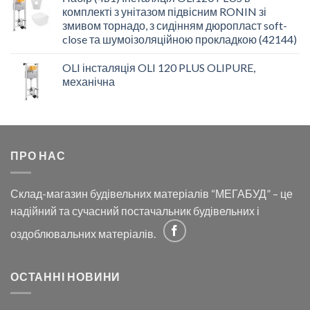
комплекті з унітазом підвісним RONIN зі
змивом торнадо, з сидінням дюропласт soft-
close та шумоізоляційною прокладкою (42144)
OLI інсталяція OLI 120 PLUS OLIPURE,
механічна
ПРО НАС
Склад-магазин будівельних матеріалів “МЕГАБУД” – це
надійний та сучасний постачальник будівельних і
оздоблювальних матеріалів.
ОСТАННІ НОВИНИ