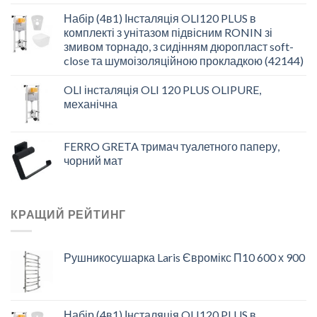
Набір (4в1) Інсталяція OLI120 PLUS в
комплекті з унітазом підвісним RONIN зі
змивом торнадо, з сидінням дюропласт soft-
close та шумоізоляційною прокладкою (42144)
OLI інсталяція OLI 120 PLUS OLIPURE,
механічна
FERRO GRETA тримач туалетного паперу,
чорний мат
КРАЩИЙ РЕЙТИНГ
Рушникосушарка Laris Євромікс П10 600 х 900
Набір (4в1) Інсталяція OLI120 PLUS в