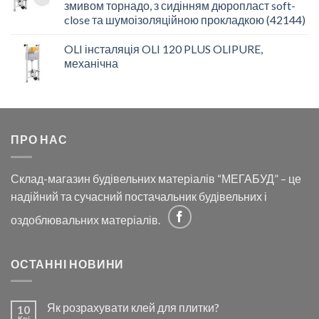
змивом торнадо, з сидінням дюропласт soft-
close та шумоізоляційною прокладкою (42144)
OLI інсталяція OLI 120 PLUS OLIPURE,
механічна
ПРО НАС
Склад-магазин будівельних матеріалів “МЕГАБУД” – це
надійний та сучасний постачальник будівельних і
оздоблювальних матеріалів.
ОСТАННІ НОВИНИ
Як розрахувати клей для плитки?
10
Кві