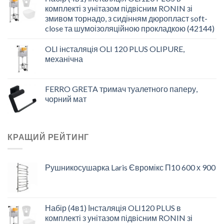
комплекті з унітазом підвісним RONIN зі
змивом торнадо, з сидінням дюропласт soft-
close та шумоізоляційною прокладкою (42144)
OLI інсталяція OLI 120 PLUS OLIPURE,
механічна
FERRO GRETA тримач туалетного паперу,
чорний мат
КРАЩИЙ РЕЙТИНГ
Рушникосушарка Laris Євромікс П10 600 х 900
Набір (4в1) Інсталяція OLI120 PLUS в
комплекті з унітазом підвісним RONIN зі