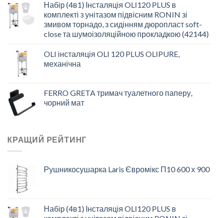
Набір (4в1) Інсталяція OLI120 PLUS в
комплекті з унітазом підвісним RONIN зі
змивом торнадо, з сидінням дюропласт soft-
close та шумоізоляційною прокладкою (42144)
OLI інсталяція OLI 120 PLUS OLIPURE,
механічна
FERRO GRETA тримач туалетного паперу,
чорний мат
КРАЩИЙ РЕЙТИНГ
Рушникосушарка Laris Євромікс П10 600 х 900
Набір (4в1) Інсталяція OLI120 PLUS в