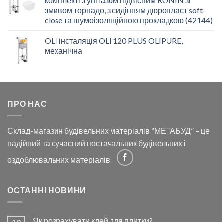
комплекті з унітазом підвісним RONIN зі
змивом торнадо, з сидінням дюропласт soft-
close та шумоізоляційною прокладкою (42144)
OLI інсталяція OLI 120 PLUS OLIPURE,
механічна
ПРО НАС
Склад-магазин будівельних матеріалів “МЕГАБУД” – це
надійний та сучасний постачальник будівельних і
оздоблювальних матеріалів.
ОСТАННІ НОВИНИ
Як розрахувати клей для плитки?
10